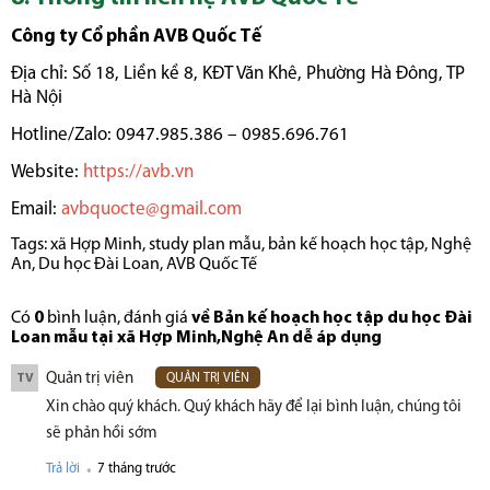
Công ty Cổ phần AVB Quốc Tế
Địa chỉ: Số 18, Liền kề 8, KĐT Văn Khê, Phường Hà Đông, TP
Hà Nội
Hotline/Zalo: 0947.985.386 – 0985.696.761
Website:
https://avb.vn
Email:
avbquocte@gmail.com
Tags:
xã Hợp Minh
,
study plan mẫu
,
bản kế hoạch học tập
,
Nghệ
An
,
Du học Đài Loan
,
AVB Quốc Tế
Có
0
bình luận, đánh giá
về Bản kế hoạch học tập du học Đài
Loan mẫu tại xã Hợp Minh,Nghệ An dễ áp dụng
Quản trị viên
TV
QUẢN TRỊ VIÊN
Xin chào quý khách. Quý khách hãy để lại bình luận, chúng tôi
sẽ phản hồi sớm
.
Trả lời
7 tháng trước