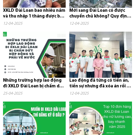
XKLD Đài Loan bao nhiêu năm
Mới sang Đài Loan có được
và thu nhập 1 tháng được bao
chuyển chủ không? Quy định,
nhiêu tiền?
chi phí và những điều cần...
12-04-2025
12-04-2025
Những trường hợp lao động
Lao động đã từng có tiền án,
đi XKLD Đài Loan bị chấm dứt
tiền sự nhưng đã xóa án rồi có
hợp đồng và phải về nước
đi xuất khẩu lao...
25-04-2025
12-04-2025