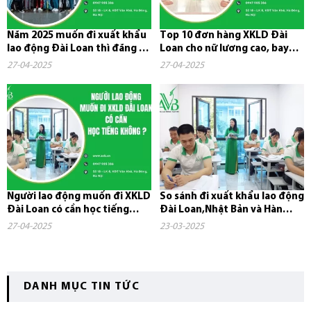
Năm 2025 muốn đi xuất khẩu
Top 10 đơn hàng XKLD Đài
lao động Đài Loan thì đăng ký
Loan cho nữ lương cao, bay
ở đâu?
nhanh năm 2025
27-04-2025
27-04-2025
Người lao động muốn đi XKLD
So sánh đi xuất khẩu lao động
Đài Loan có cần học tiếng
Đài Loan,Nhật Bản và Hàn
không?
Quốc
27-04-2025
23-03-2025
DANH MỤC TIN TỨC