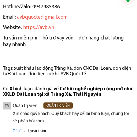
Hotline/Zalo: 0947985386
Email:
avbquocte@gmail.com
Website:
https://avb.vn
Tư vấn miễn phí – hỗ trợ vay vốn – đơn hàng chất lượng –
bay nhanh
Tags:
xuất khẩu lao động Tràng Xá
,
đơn CNC Đài Loan
,
đơn điện
tử Đài Loan
,
đơn tiện cơ khí
,
AVB Quốc Tế
Có
0
bình luận, đánh giá
về Cơ hội nghề nghiệp rộng mở nhờ
XKLĐ Đài Loan tại xã Tràng Xá, Thái Nguyên
Quản trị viên
TV
QUẢN TRỊ VIÊN
Xin chào quý khách. Quý khách hãy để lại bình luận, chúng tôi
sẽ phản hồi sớm
.
Trả lời
1 year trước