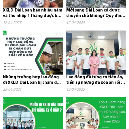
XKLD Đài Loan bao nhiêu năm
Mới sang Đài Loan có được
và thu nhập 1 tháng được bao
chuyển chủ không? Quy định,
nhiêu tiền?
chi phí và những điều cần...
12-04-2025
12-04-2025
Những trường hợp lao động
Lao động đã từng có tiền án,
đi XKLD Đài Loan bị chấm dứt
tiền sự nhưng đã xóa án rồi có
hợp đồng và phải về nước
đi xuất khẩu lao...
25-04-2025
12-04-2025