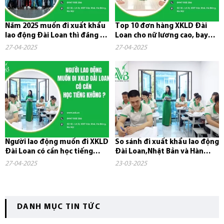
Năm 2025 muốn đi xuất khẩu
Top 10 đơn hàng XKLD Đài
lao động Đài Loan thì đăng ký
Loan cho nữ lương cao, bay
ở đâu?
nhanh năm 2025
27-04-2025
27-04-2025
Người lao động muốn đi XKLD
So sánh đi xuất khẩu lao động
Đài Loan có cần học tiếng
Đài Loan,Nhật Bản và Hàn
không?
Quốc
27-04-2025
23-03-2025
DANH MỤC TIN TỨC