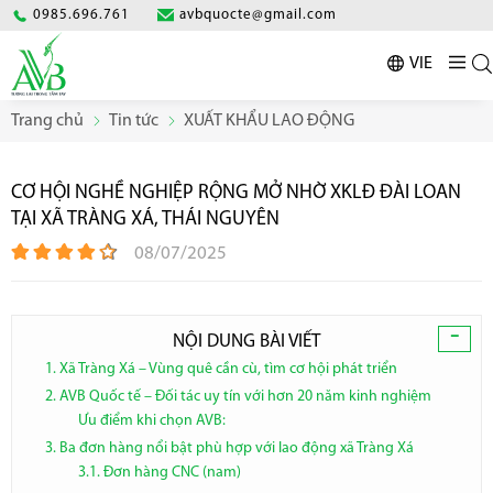
0985.696.761
avbquocte@gmail.com
VIE
Trang chủ
Tin tức
XUẤT KHẨU LAO ĐỘNG
CƠ HỘI NGHỀ NGHIỆP RỘNG MỞ NHỜ XKLĐ ĐÀI LOAN
TẠI XÃ TRÀNG XÁ, THÁI NGUYÊN
08/07/2025
-
NỘI DUNG BÀI VIẾT
1. Xã Tràng Xá – Vùng quê cần cù, tìm cơ hội phát triển
2. AVB Quốc tế – Đối tác uy tín với hơn 20 năm kinh nghiệm
Ưu điểm khi chọn AVB:
3. Ba đơn hàng nổi bật phù hợp với lao động xã Tràng Xá
3.1. Đơn hàng CNC (nam)