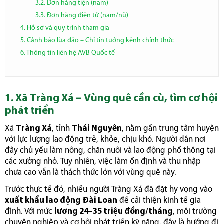
3.2. Đơn hàng tiện (nam)
3.3. Đơn hàng điện tử (nam/nữ)
4. Hồ sơ và quy trình tham gia
5. Cảnh báo lừa đảo – Chỉ tin tưởng kênh chính thức
6. Thông tin liên hệ AVB Quốc tế
1. Xã Tràng Xá – Vùng quê cần cù, tìm cơ hội
phát triển
Xã
Tràng Xá
, tỉnh
Thái Nguyên
, nằm gần trung tâm huyện
với lực lượng lao động trẻ, khỏe, chịu khó. Người dân nơi
đây chủ yếu làm nông, chăn nuôi và lao động phổ thông tại
các xưởng nhỏ. Tuy nhiên, việc làm ổn định và thu nhập
chưa cao vẫn là thách thức lớn với vùng quê này.
Trước thực tế đó, nhiều người Tràng Xá đã đặt hy vọng vào
xuất khẩu lao động Đài Loan
để cải thiện kinh tế gia
đình. Với mức
lương 24–35 triệu đồng/tháng
, môi trường
chuyên nghiệp và cơ hội phát triển kỹ năng, đây là hướng đi