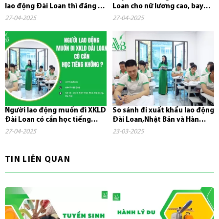
lao động Đài Loan thì đăng ký
Loan cho nữ lương cao, bay
ở đâu?
nhanh năm 2025
27-04-2025
27-04-2025
Người lao động muốn đi XKLD
So sánh đi xuất khẩu lao động
Đài Loan có cần học tiếng
Đài Loan,Nhật Bản và Hàn
không?
Quốc
27-04-2025
23-03-2025
TIN LIÊN QUAN