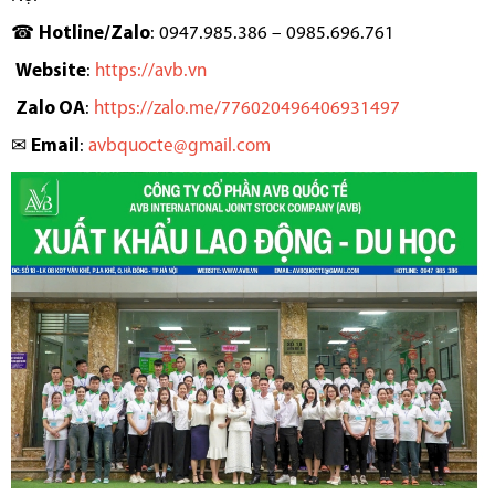
☎️
Hotline/Zalo
: 0947.985.386 – 0985.696.761
Website
:
https://avb.vn
Zalo OA
:
https://zalo.me/776020496406931497
✉
Email
:
avbquocte@gmail.com