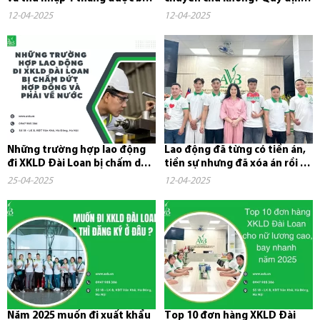
nhiêu tiền?
chi phí và những điều cần...
12-04-2025
12-04-2025
Những trường hợp lao động
Lao động đã từng có tiền án,
đi XKLD Đài Loan bị chấm dứt
tiền sự nhưng đã xóa án rồi có
hợp đồng và phải về nước
đi xuất khẩu lao...
25-04-2025
12-04-2025
Năm 2025 muốn đi xuất khẩu
Top 10 đơn hàng XKLD Đài