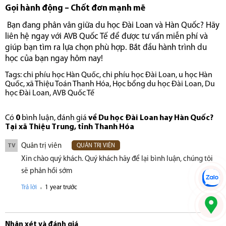
Gọi hành động – Chốt đơn mạnh mẽ
Bạn đang phân vân giữa du học Đài Loan và Hàn Quốc? Hãy
liên hệ ngay với AVB Quốc Tế để được tư vấn miễn phí và
giúp bạn tìm ra lựa chọn phù hợp. Bắt đầu hành trình du
học của bạn ngay hôm nay!
Tags:
chi phíu học Hàn Quốc
,
chi phíu học Đài Loan
,
u học Hàn
Quốc
,
xã Thiệu Toán Thanh Hóa
,
Học bổng du học Đài Loan
,
Du
học Đài Loan
,
AVB Quốc Tế
Có
0
bình luận, đánh giá
về Du học Đài Loan hay Hàn Quốc?
Tại xã Thiệu Trung, tỉnh Thanh Hóa
Quản trị viên
TV
QUẢN TRỊ VIÊN
Xin chào quý khách. Quý khách hãy để lại bình luận, chúng tôi
sẽ phản hồi sớm
.
Trả lời
1 year trước
Nhận xét và đánh giá