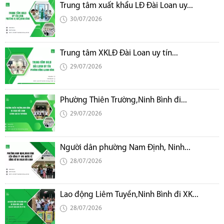
Trung tâm xuất khẩu LĐ Đài Loan uy...
30/07/2026
Trung tâm XKLĐ Đài Loan uy tín...
29/07/2026
Phường Thiên Trường,Ninh Bình đi...
29/07/2026
Người dân phường Nam Định, Ninh...
28/07/2026
Lao động Liêm Tuyền,Ninh Bình đi XK...
28/07/2026