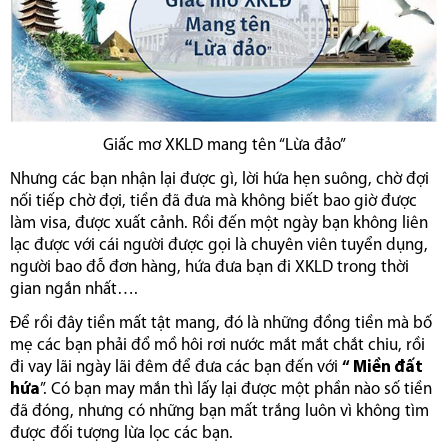
Giấc mơ XKLD mang tên “Lừa đảo”
Nhưng các bạn nhận lại được gì, lời hứa hẹn suông, chờ đợi
nối tiếp chờ đợi, tiền đã đưa mà không biết bao giờ được
làm visa, được xuất cảnh. Rồi đến một ngày bạn không liên
lạc được với cái người được gọi là chuyên viên tuyển dụng,
người bao đỗ đơn hàng, hứa đưa bạn đi XKLD trong thời
gian ngắn nhất….
Để rồi đây tiền mất tật mang, đó là những đồng tiền mà bố
mẹ các bạn phải đổ mồ hôi rơi nước mắt mắt chắt chiu, rồi
đi vay lãi ngày lãi đêm để đưa các bạn đến với
“ Miền đất
hứa
”. Có bạn may mắn thì lấy lại được một phần nào số tiền
đã đóng, nhưng có những bạn mất trắng luôn vì không tìm
được đối tượng lừa lọc các bạn.