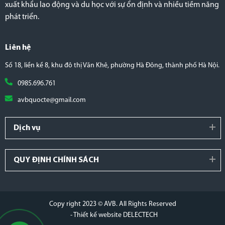
xuất khẩu lao động và du học với sự ổn định và nhiều tiềm năng
phát triển.
Liên hệ
Số 18, liền kề 8, khu đô thị Văn Khê, phường Hà Đông, thành phố Hà Nội.
0985.696.761
avbquocte@gmail.com
Dịch vụ
QUY ĐỊNH CHÍNH SÁCH
Copy right 2023 © AVB. All Rights Reserved
- Thiết kế website DELECTECH