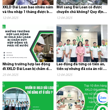
XKLD Đài Loan bao nhiêu năm
Mới sang Đài Loan có được
và thu nhập 1 tháng được bao
chuyển chủ không? Quy định,
nhiêu tiền?
chi phí và những điều cần...
12-04-2025
12-04-2025
Những trường hợp lao động
Lao động đã từng có tiền án,
đi XKLD Đài Loan bị chấm dứt
tiền sự nhưng đã xóa án rồi có
hợp đồng và phải về nước
đi xuất khẩu lao...
25-04-2025
12-04-2025