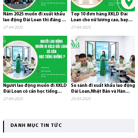
Năm 2025 muốn đi xuất khẩu
Top 10 đơn hàng XKLD Đài
lao động Đài Loan thì đăng ký
Loan cho nữ lương cao, bay
ở đâu?
nhanh năm 2025
27-04-2025
27-04-2025
Người lao động muốn đi XKLD
So sánh đi xuất khẩu lao động
Đài Loan có cần học tiếng
Đài Loan,Nhật Bản và Hàn
không?
Quốc
27-04-2025
23-03-2025
DANH MỤC TIN TỨC