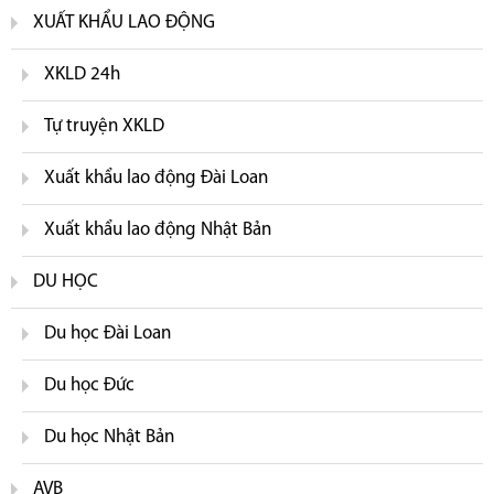
XUẤT KHẨU LAO ĐỘNG
XKLD 24h
Tự truyện XKLD
Xuất khẩu lao động Đài Loan
Xuất khẩu lao động Nhật Bản
DU HỌC
Du học Đài Loan
Du học Đức
Du học Nhật Bản
AVB