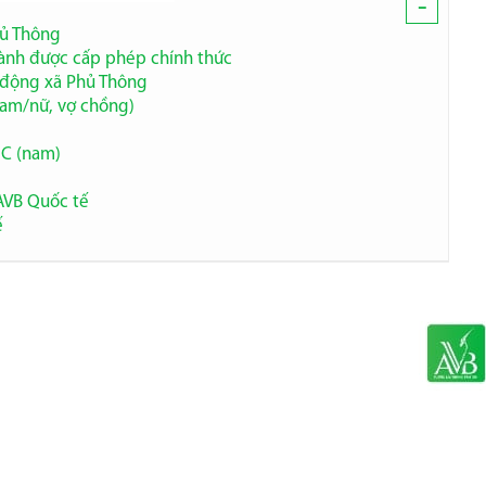
-
hủ Thông
hành được cấp phép chính thức
o động xã Phủ Thông
nam/nữ, vợ chồng)
NC (nam)
AVB Quốc tế
ế