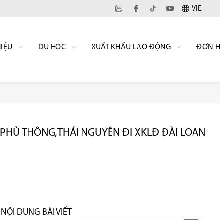
VIE
HIỆU
DU HỌC
XUẤT KHẨU LAO ĐỘNG
ĐƠN 
Ở PHỦ THÔNG,THÁI NGUYÊN ĐI XKLĐ ĐÀI LOAN
NỘI DUNG BÀI VIẾT