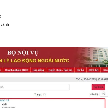
k
t cảnh