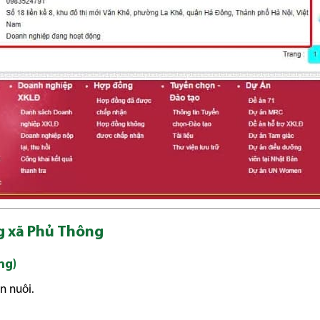
ng xã Phủ Thông
ng)
n nuôi.