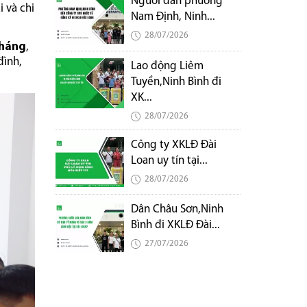
Người dân phường
i và chi
Nam Định, Ninh...
28/07/2026
tháng
,
đình,
Lao động Liêm
Tuyền,Ninh Bình đi
XK...
28/07/2026
Công ty XKLĐ Đài
Loan uy tín tại...
28/07/2026
Dân Châu Sơn,Ninh
Bình đi XKLĐ Đài...
27/07/2026