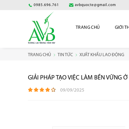
0985.696.761
avbquocte@gmail.com
TRANG CHỦ
GIỚI T
TRANG CHỦ
TIN TỨC
XUẤT KHẨU LAO ĐỘNG
GIẢI PHÁP TẠO VIỆC LÀM BỀN VỮNG 
09/09/2025