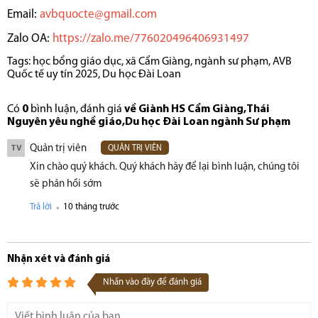
Email:
avbquocte@gmail.com
Zalo OA:
https://zalo.me/776020496406931497
Tags:
học bổng giáo dục
,
xã Cẩm Giàng
,
ngành sư phạm
,
AVB
Quốc tế uy tín 2025
,
Du học Đài Loan
Có
0
bình luận, đánh giá
về Giành HS Cẩm Giàng,Thái
Nguyên yêu nghề giáo,Du học Đài Loan ngành Sư phạm
Quản trị viên
TV
QUẢN TRỊ VIÊN
Xin chào quý khách. Quý khách hãy để lại bình luận, chúng tôi
sẽ phản hồi sớm
.
Trả lời
10 tháng trước
Nhận xét và đánh giá
Nhấn vào đây để đánh giá