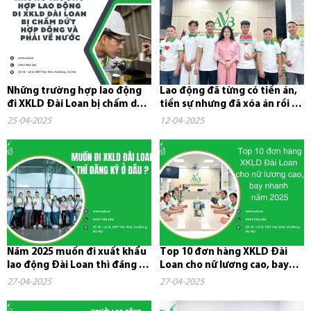
Những trường hợp lao động
Lao động đã từng có tiền án,
đi XKLD Đài Loan bị chấm dứt
tiền sự nhưng đã xóa án rồi có
hợp đồng và phải về nước
đi xuất khẩu lao...
25-04-2025
12-04-2025
Năm 2025 muốn đi xuất khẩu
Top 10 đơn hàng XKLD Đài
lao động Đài Loan thì đăng ký
Loan cho nữ lương cao, bay
ở đâu?
nhanh năm 2025
27-04-2025
27-04-2025