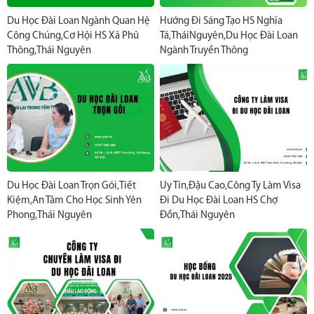
Du Học Đài Loan Ngành Quan Hệ
Hướng Đi Sáng Tạo HS Nghĩa
Công Chúng,Cơ Hội HS Xã Phủ
Tá,TháiNguyên,Du Học Đài Loan
Thông,Thái Nguyên
Ngành Truyền Thông
Du Học Đài Loan Trọn Gói,Tiết
Uy Tín,đậu Cao,Công Ty Làm Visa
Kiệm,an Tâm Cho Học Sinh Yên
Đi Du Học Đài Loan HS Chợ
Phong,Thái Nguyên
Đồn,Thái Nguyên