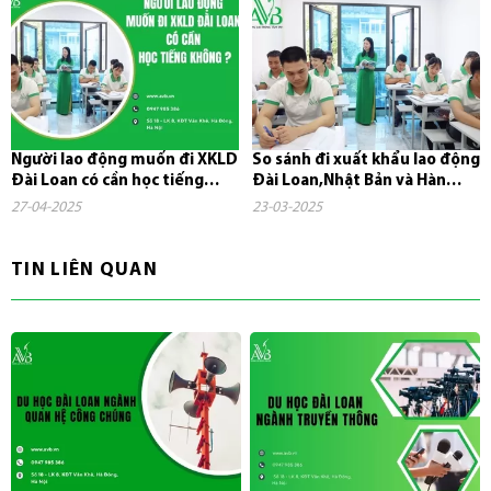
Người lao động muốn đi XKLD
So sánh đi xuất khẩu lao động
Đài Loan có cần học tiếng
Đài Loan,Nhật Bản và Hàn
không?
Quốc
27-04-2025
23-03-2025
TIN LIÊN QUAN