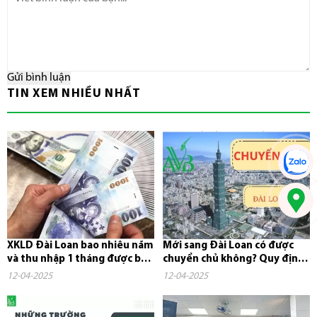
Gửi bình luận
TIN XEM NHIỀU NHẤT
XKLD Đài Loan bao nhiêu năm
Mới sang Đài Loan có được
và thu nhập 1 tháng được bao
chuyển chủ không? Quy định,
nhiêu tiền?
chi phí và những điều cần...
12-04-2025
12-04-2025