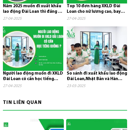
Năm 2025 muốn đi xuất khẩu
Top 10 đơn hàng XKLD Đài
lao động Đài Loan thì đăng ký
Loan cho nữ lương cao, bay
ở đâu?
nhanh năm 2025
27-04-2025
27-04-2025
Người lao động muốn đi XKLD
So sánh đi xuất khẩu lao động
Đài Loan có cần học tiếng
Đài Loan,Nhật Bản và Hàn
không?
Quốc
27-04-2025
23-03-2025
TIN LIÊN QUAN