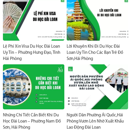
Lệ Phí Xin Visa Du Học Đài Loan
Lời Khuyên Khi Đi Du Học Đài
Uy Tín – Phường Hưng Đạo, Tỉnh
Loan Uy Tín Cho Các Bạn Trẻ Đồ
Hải Phòng
Sơn,Hải Phòng
Những Chi Tiết Cần Biết Khi Du
Người Dân Phường Ái Quốc,Hải
Học Đài Loan – Phường Nam Đồ
Phòng Vươn Lên Nhờ Xuất Khẩu
Sơn, Hải Phòng
Lao Động Đài Loan