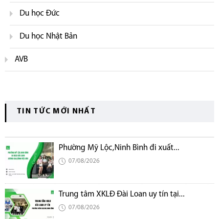
Du học Đức
Du học Nhật Bản
AVB
TIN TỨC MỚI NHẤT
Phường Mỹ Lộc,Ninh Bình đi xuất...
07/08/2026
Trung tâm XKLĐ Đài Loan uy tín tại...
07/08/2026