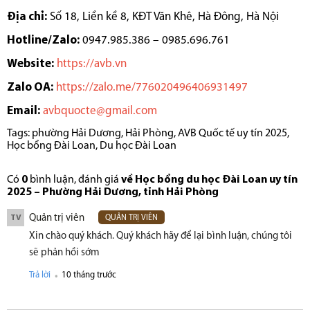
Địa chỉ:
Số 18, Liền kề 8, KĐT Văn Khê, Hà Đông, Hà Nội
Hotline/Zalo:
0947.985.386 – 0985.696.761
Website:
https://avb.vn
Zalo OA:
https://zalo.me/776020496406931497
Email:
avbquocte@gmail.com
Tags:
phường Hải Dương
,
Hải Phòng
,
AVB Quốc tế uy tín 2025
,
Học bổng Đài Loan
,
Du học Đài Loan
Có
0
bình luận, đánh giá
về Học bổng du học Đài Loan uy tín
2025 – Phường Hải Dương, tỉnh Hải Phòng
Quản trị viên
TV
QUẢN TRỊ VIÊN
Xin chào quý khách. Quý khách hãy để lại bình luận, chúng tôi
sẽ phản hồi sớm
.
Trả lời
10 tháng trước