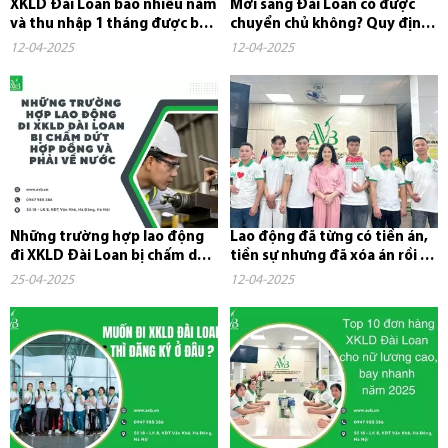
XKLD Đài Loan bao nhiêu năm
Mới sang Đài Loan có được
và thu nhập 1 tháng được bao
chuyển chủ không? Quy định,
nhiêu tiền?
chi phí và những điều cần...
12-04-2025
12-04-2025
Những trường hợp lao động
Lao động đã từng có tiền án,
đi XKLD Đài Loan bị chấm dứt
tiền sự nhưng đã xóa án rồi có
hợp đồng và phải về nước
đi xuất khẩu lao...
25-04-2025
12-04-2025