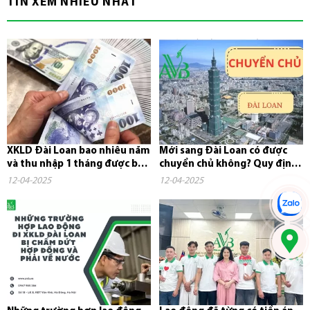
TIN XEM NHIỀU NHẤT
XKLD Đài Loan bao nhiêu năm
Mới sang Đài Loan có được
và thu nhập 1 tháng được bao
chuyển chủ không? Quy định,
nhiêu tiền?
chi phí và những điều cần...
12-04-2025
12-04-2025