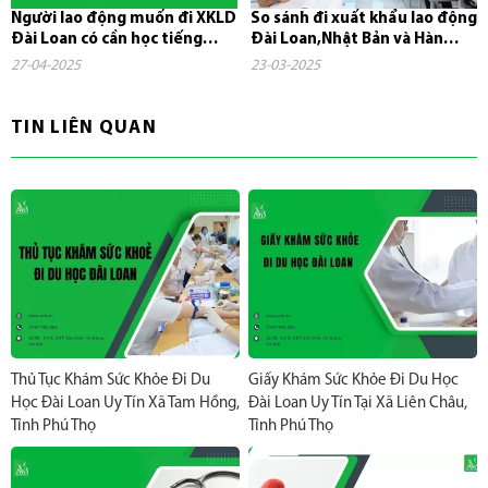
Người lao động muốn đi XKLD
So sánh đi xuất khẩu lao động
Đài Loan có cần học tiếng
Đài Loan,Nhật Bản và Hàn
không?
Quốc
27-04-2025
23-03-2025
TIN LIÊN QUAN
Thủ Tục Khám Sức Khỏe Đi Du
Giấy Khám Sức Khỏe Đi Du Học
Học Đài Loan Uy Tín Xã Tam Hồng,
Đài Loan Uy Tín Tại Xã Liên Châu,
Tỉnh Phú Thọ
Tỉnh Phú Thọ