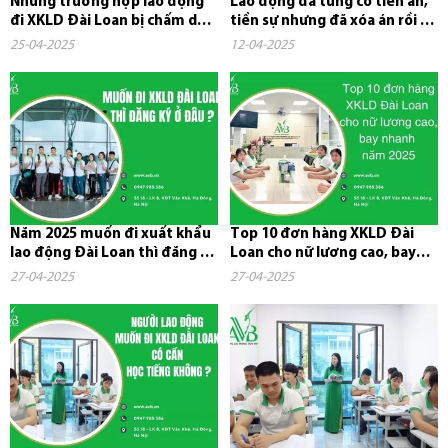
Những trường hợp lao động
Lao động đã từng có tiền án,
đi XKLD Đài Loan bị chấm dứt
tiền sự nhưng đã xóa án rồi có
hợp đồng và phải về nước
đi xuất khẩu lao...
25-04-2025
12-04-2025
Năm 2025 muốn đi xuất khẩu
Top 10 đơn hàng XKLD Đài
lao động Đài Loan thì đăng ký
Loan cho nữ lương cao, bay
ở đâu?
nhanh năm 2025
27-04-2025
27-04-2025