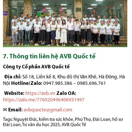
7. Thông tin liên hệ AVB Quốc tế
Công ty Cổ phần AVB Quốc tế
Địa chỉ:
Số 18, Liền kề 8, Khu đô thị Văn Khê, Hà Đông, Hà
Nội
Hotline/Zalo:
0947.985.386 – 0985.696.761
Website:
https://avb.vn
Zalo OA:
https://zalo.me/776020496406931497
✉️
Email:
avbquocte@gmail.com
Tags:
Nguyệt Đức
,
kiểm tra sức khỏe
,
Phú Thọ
,
Đài Loan
,
hồ sơ
Đài Loan
,
Tư vấn du học 2025
,
AVB Quốc Tế