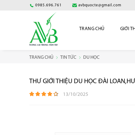
0985.696.761
avbquocte@gmail.com
TRANG CHỦ
GIỚI T
TRANG CHỦ
TIN TỨC
DU HỌC
THƯ GIỚI THIỆU DU HỌC ĐÀI LOAN,
13/10/2025