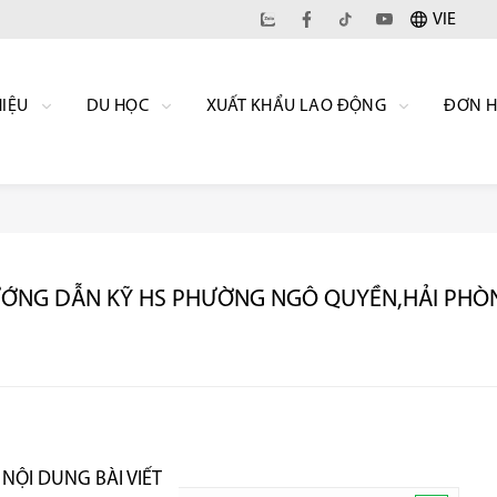
VIE
HIỆU
DU HỌC
XUẤT KHẨU LAO ĐỘNG
ĐƠN 
HƯỚNG DẪN KỸ HS PHƯỜNG NGÔ QUYỀN,HẢI PHÒ
NỘI DUNG BÀI VIẾT