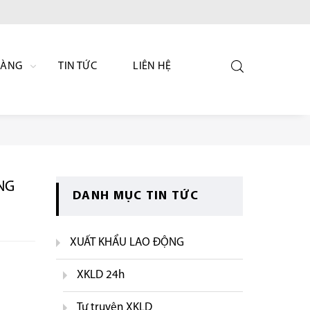
HÀNG
TIN TỨC
LIÊN HỆ
NG
DANH MỤC TIN TỨC
XUẤT KHẨU LAO ĐỘNG
XKLD 24h
Tự truyện XKLD