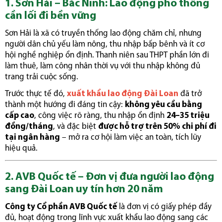
1. Sơn Hải – Bắc Ninh: Lao động phổ thông
cần lối đi bền vững
Sơn Hải là xã có truyền thống lao động chăm chỉ, nhưng
người dân chủ yếu làm nông, thu nhập bấp bênh và ít cơ
hội nghề nghiệp ổn định. Thanh niên sau THPT phần lớn đi
làm thuê, làm công nhân thời vụ với thu nhập không đủ
trang trải cuộc sống.
Trước thực tế đó,
xuất khẩu lao động Đài Loan
đã trở
thành một hướng đi đáng tin cậy:
không yêu cầu bằng
cấp cao
, công việc rõ ràng, thu nhập ổn định
24–35 triệu
đồng/tháng
, và đặc biệt
được hỗ trợ trên 50% chi phí đi
tại ngân hàng
– mở ra cơ hội làm việc an toàn, tích lũy
hiệu quả.
2. AVB Quốc tế – Đơn vị đưa người lao động
sang Đài Loan uy tín hơn 20 năm
Công ty Cổ phần AVB Quốc tế
là đơn vị có giấy phép đầy
đủ, hoạt động trong lĩnh vực xuất khẩu lao động sang các