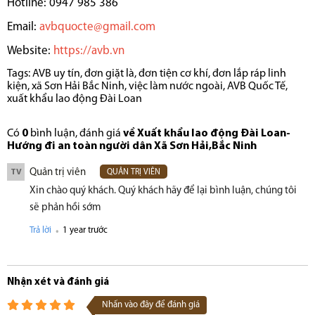
Hotline: 0947 985 386
Email:
avbquocte@gmail.com
Website:
https://avb.vn
Tags:
AVB uy tín
,
đơn giặt là
,
đơn tiện cơ khí
,
đơn lắp ráp linh
kiện
,
xã Sơn Hải Bắc Ninh
,
việc làm nước ngoài
,
AVB Quốc Tế
,
xuất khẩu lao động Đài Loan
Có
0
bình luận, đánh giá
về Xuất khẩu lao động Đài Loan-
Hướng đi an toàn người dân Xã Sơn Hải,Bắc Ninh
Quản trị viên
TV
QUẢN TRỊ VIÊN
Xin chào quý khách. Quý khách hãy để lại bình luận, chúng tôi
sẽ phản hồi sớm
.
Trả lời
1 year trước
Nhận xét và đánh giá
Nhấn vào đây để đánh giá