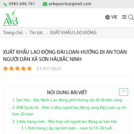
0985.696.761
avbquocte@gmail.com
VIE
Trang chủ
Tin tức
XUẤT KHẨU LAO ĐỘNG
XUẤT KHẨU LAO ĐỘNG ĐÀI LOAN-HƯỚNG ĐI AN TOÀN
NGƯỜI DÂN XÃ SƠN HẢI,BẮC NINH
01/07/2025
-
NỘI DUNG BÀI VIẾT
1. Sơn Hải – Bắc Ninh: Lao động phổ thông cần lối đi bền vững
2. AVB Quốc tế – Đơn vị đưa người lao động sang Đài Loan uy tín
hơn 20 năm
3. 3 đơn hàng mới – Phù hợp với người lao động xã Sơn Hải
3.1. Đơn hàng Lắp ráp linh kiện – nam từ 19–30 tuổi