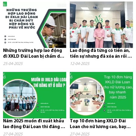
Những trường hợp lao động
Lao động đã từng có tiền án,
đi XKLD Đài Loan bị chấm dứt
tiền sự nhưng đã xóa án rồi có
hợp đồng và phải về nước
đi xuất khẩu lao...
25-04-2025
12-04-2025
Năm 2025 muốn đi xuất khẩu
Top 10 đơn hàng XKLD Đài
lao động Đài Loan thì đăng ký
Loan cho nữ lương cao, bay
ở đâu?
nhanh năm 2025
27-04-2025
27-04-2025