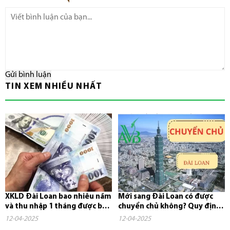
Gửi bình luận
TIN XEM NHIỀU NHẤT
XKLD Đài Loan bao nhiêu năm
Mới sang Đài Loan có được
và thu nhập 1 tháng được bao
chuyển chủ không? Quy định,
nhiêu tiền?
chi phí và những điều cần...
12-04-2025
12-04-2025