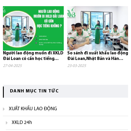
Người lao động muốn đi XKLD
So sánh đi xuất khẩu lao động
Đài Loan có cần học tiếng
Đài Loan,Nhật Bản và Hàn
không?
Quốc
27-04-2025
23-03-2025
DANH MỤC TIN TỨC
XUẤT KHẨU LAO ĐỘNG
XKLD 24h