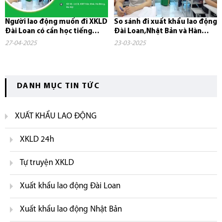
Người lao động muốn đi XKLD
So sánh đi xuất khẩu lao động
Đài Loan có cần học tiếng
Đài Loan,Nhật Bản và Hàn
không?
Quốc
27-04-2025
23-03-2025
DANH MỤC TIN TỨC
XUẤT KHẨU LAO ĐỘNG
XKLD 24h
Tự truyện XKLD
Xuất khẩu lao động Đài Loan
Xuất khẩu lao động Nhật Bản