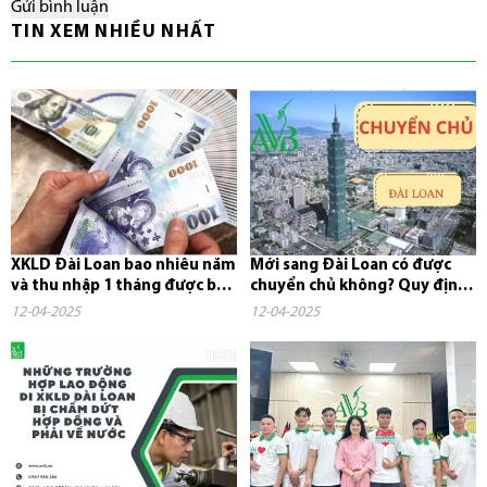
Gửi bình luận
TIN XEM NHIỀU NHẤT
XKLD Đài Loan bao nhiêu năm
Mới sang Đài Loan có được
và thu nhập 1 tháng được bao
chuyển chủ không? Quy định,
nhiêu tiền?
chi phí và những điều cần...
12-04-2025
12-04-2025