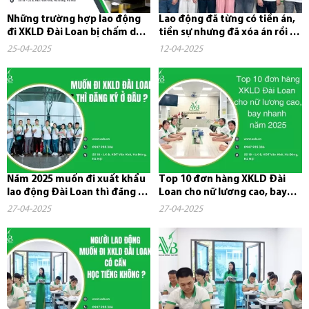
Những trường hợp lao động
Lao động đã từng có tiền án,
đi XKLD Đài Loan bị chấm dứt
tiền sự nhưng đã xóa án rồi có
hợp đồng và phải về nước
đi xuất khẩu lao...
25-04-2025
12-04-2025
Năm 2025 muốn đi xuất khẩu
Top 10 đơn hàng XKLD Đài
lao động Đài Loan thì đăng ký
Loan cho nữ lương cao, bay
ở đâu?
nhanh năm 2025
27-04-2025
27-04-2025