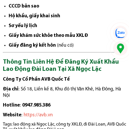
CCCD bản sao
Hộ khẩu, giấy khai sinh
Sơ yếu lý lịch
Giấy khám sức khỏe theo mẫu XKLĐ
Giấy đăng ký kết hôn
(nếu có)
Thông Tin Liên Hệ Để Đăng Ký Xuất Khẩu
Lao Động Đài Loan Tại Xã Ngọc Lặc
Công Ty Cổ Phần AVB Quốc Tế
Địa chỉ
: Số 18, Liền kề 8, Khu đô thị Văn Khê, Hà Đông, Hà
Nội
Hotline
:
0947.985.386
Website
:
https://avb.vn
Tags:
lao động xã Ngọc Lặc
,
công ty XKLĐ
,
đi Đài Loan
,
AVB Quốc