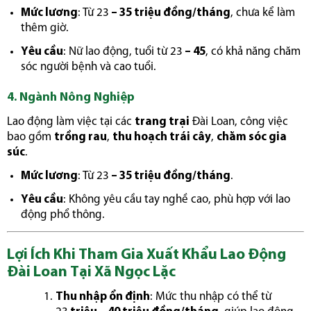
Mức lương
: Từ 23
– 35 triệu đồng/tháng
, chưa kể làm
thêm giờ.
Yêu cầu
: Nữ lao động, tuổi từ 23
– 45
, có khả năng chăm
sóc người bệnh và cao tuổi.
4. Ngành Nông Nghiệp
Lao động làm việc tại các
trang trại
Đài Loan, công việc
bao gồm
trồng rau
,
thu hoạch trái cây
,
chăm sóc gia
súc
.
Mức lương
: Từ 23
– 35 triệu đồng/tháng
.
Yêu cầu
: Không yêu cầu tay nghề cao, phù hợp với lao
động phổ thông.
Lợi Ích Khi Tham Gia Xuất Khẩu Lao Động
Đài Loan Tại Xã Ngọc Lặc
Thu nhập ổn định
: Mức thu nhập có thể từ