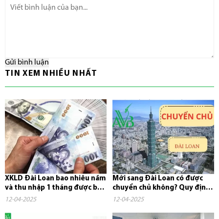
Gửi bình luận
TIN XEM NHIỀU NHẤT
XKLD Đài Loan bao nhiêu năm
Mới sang Đài Loan có được
và thu nhập 1 tháng được bao
chuyển chủ không? Quy định,
nhiêu tiền?
chi phí và những điều cần...
12-04-2025
12-04-2025