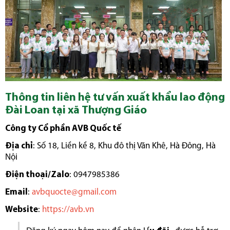
Thông tin liên hệ tư vấn xuất khẩu lao động
Đài Loan tại xã Thượng Giáo
Công ty Cổ phần AVB Quốc tế
Địa chỉ
: Số 18, Liền kề 8, Khu đô thị Văn Khê, Hà Đông, Hà
Nội
Điện thoại/Zalo
: 0947985386
Email
:
avbquocte@gmail.com
Website
:
https://avb.vn