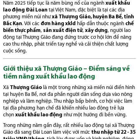
Năm 2025 tiếp tục là năm bùng nổ của ngành
xuất khẩu
lao động Đài Loan
tại Việt Nam, đặc biệt là tại các địa
phương miền núi như
xã Thượng Giáo, huyện Ba Bể, tỉnh
Bắc Kạn
. Với các
đơn hàng xkld
hấp dẫn thuộc ngành
chế
biến thực phẩm
,
sản xuất điện tử
,
xây dựng
, người lao
động tại Thượng Giáo đang đứng trước cơ hội lớn để nâng
cao thu nhập, phát triển tay nghề và cải thiện chất lượng
cuộc sống.
Giới thiệu xã Thượng Giáo – Điểm sáng về
tiềm năng xuất khẩu lao động
Xã
Thượng Giáo
là một trong những xã miền núi điển hình
tại huyện Ba Bể, nơi đa phần người dân sống dựa vào nông
nghiệp và lâm nghiệp. Thu nhập bấp bênh, cơ hội việc làm
tại địa phương hạn chế đã khiến nhiều lao động trẻ lựa
chọn
xuất khẩu lao động
như một hướng đi bền vững.
Trong những năm gần đây, rất nhiều lao động tại xã Thượng
Giáo đã sang Đài Loan làm việc với mức
thu nhập từ 22 - 35