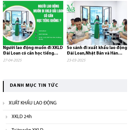
Người lao động muốn đi XKLD
So sánh đi xuất khẩu lao động
Đài Loan có cần học tiếng
Đài Loan,Nhật Bản và Hàn
không?
Quốc
27-04-2025
23-03-2025
DANH MỤC TIN TỨC
XUẤT KHẨU LAO ĐỘNG
XKLD 24h