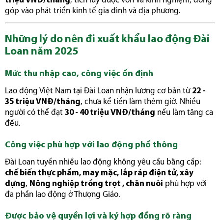
triệu VNĐ/tháng
, tích lũy được vốn và kinh nghiệm, đóng
góp vào phát triển kinh tế gia đình và địa phương.
Những lý do nên đi xuất khẩu lao động Đài
Loan năm 2025
Mức thu nhập cao, công việc ổn định
Lao động Việt Nam tại Đài Loan nhận lương cơ bản từ
22 -
35 triệu VNĐ/tháng
, chưa kể tiền làm thêm giờ. Nhiều
người có thể đạt
30 - 40 triệu VNĐ/tháng
nếu làm tăng ca
đều.
Công việc phù hợp với lao động phổ thông
Đài Loan tuyển nhiều lao động không yêu cầu bằng cấp:
chế biến thực phẩm, may mặc, lắp ráp điện tử, xây
dựng
,
Nông nghiệp trồng trọt , chăn nuôi
phù hợp với
đa phần lao động ở Thượng Giáo.
Được bảo vệ quyền lợi và ký hợp đồng rõ ràng