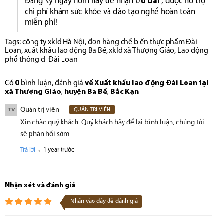
Đăng ký ngay hôm nay để nhận Ư
u đãi
, được hỗ trợ
chi phí khám sức khỏe và đào tạo nghề hoàn toàn
miễn phí!
Tags:
công ty xkld Hà Nội
,
đơn hàng chế biến thực phẩm Đài
Loan
,
xuất khẩu lao động Ba Bể
,
xkld xã Thượng Giáo
,
Lao động
phổ thông đi Đài Loan
Có
0
bình luận, đánh giá
về Xuất khẩu lao động Đài Loan tại
xã Thượng Giáo, huyện Ba Bể, Bắc Kạn
Quản trị viên
TV
QUẢN TRỊ VIÊN
Xin chào quý khách. Quý khách hãy để lại bình luận, chúng tôi
sẽ phản hồi sớm
.
Trả lời
1 year trước
Nhận xét và đánh giá
Nhấn vào đây để đánh giá