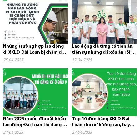
Những trường hợp lao động
Lao động đã từng có tiền án,
đi XKLD Đài Loan bị chấm dứt
tiền sự nhưng đã xóa án rồi có
hợp đồng và phải về nước
đi xuất khẩu lao...
25-04-2025
12-04-2025
Năm 2025 muốn đi xuất khẩu
Top 10 đơn hàng XKLD Đài
lao động Đài Loan thì đăng ký
Loan cho nữ lương cao, bay
ở đâu?
nhanh năm 2025
27-04-2025
27-04-2025