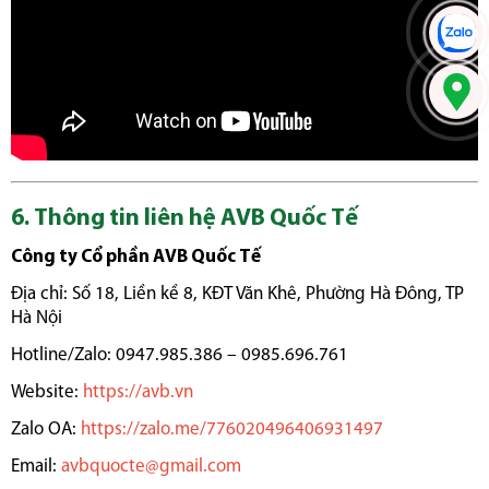
6. Thông tin liên hệ AVB Quốc Tế
Công ty Cổ phần AVB Quốc Tế
Địa chỉ: Số 18, Liền kề 8, KĐT Văn Khê, Phường Hà Đông, TP
Hà Nội
Hotline/Zalo: 0947.985.386 – 0985.696.761
Website:
https://avb.vn
Zalo OA:
https://zalo.me/776020496406931497
Email:
avbquocte@gmail.com