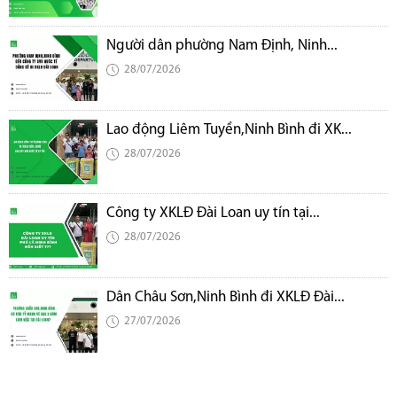
Người dân phường Nam Định, Ninh...
28/07/2026
Lao động Liêm Tuyền,Ninh Bình đi XK...
28/07/2026
Công ty XKLĐ Đài Loan uy tín tại...
28/07/2026
Dân Châu Sơn,Ninh Bình đi XKLĐ Đài...
27/07/2026