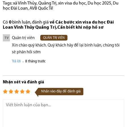
Tags:
xã Vĩnh Thủy
,
Quảng Trị
,
xin visa du học
,
Du học 2025
,
Du
học Đài Loan
,
AVB Quốc Tế
Có
0
bình luận, đánh giá
về Các bước xin visa du học Đài
Loan Vĩnh Thủy Quảng Trị,Cần biết khi nộp hồ sơ
Quản trị viên
TV
QUẢN TRỊ VIÊN
Xin chào quý khách. Quý khách hãy để lại bình luận, chúng tôi
sẽ phản hồi sớm
.
Trả lời
8 tháng trước
Nhận xét và đánh giá
Nhấn vào đây để đánh giá