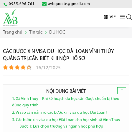
0985.696.761
avbquocte@gmail.com
VIE
Trang chủ
Tin tức
DU HỌC
CÁC BƯỚC XIN VISA DU HỌC ĐÀI LOAN VĨNH THỦY
QUẢNG TRỊ,CẦN BIẾT KHI NỘP HỒ SƠ
16/12/2025
-
NỘI DUNG BÀI VIẾT
1. Xã Vĩnh Thủy – Khi kế hoạch du học cần được chuẩn bị theo
đúng quy trình
2. Vì sao cần nắm rõ các bước xin visa du học Đài Loan?
3. Các bước xin visa du học Đài Loan cho học sinh xã Vĩnh Thủy
Bước 1: Lựa chọn trường và ngành học phù hợp