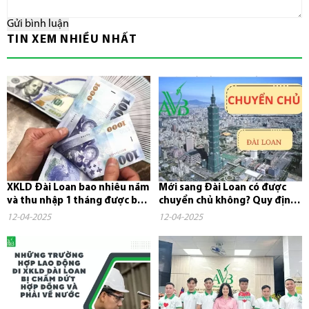
Gửi bình luận
TIN XEM NHIỀU NHẤT
XKLD Đài Loan bao nhiêu năm
Mới sang Đài Loan có được
và thu nhập 1 tháng được bao
chuyển chủ không? Quy định,
nhiêu tiền?
chi phí và những điều cần...
12-04-2025
12-04-2025