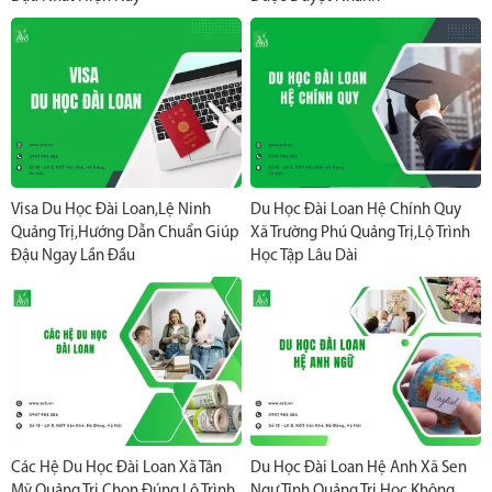
Visa Du Học Đài Loan,Lệ Ninh
Du Học Đài Loan Hệ Chính Quy
Quảng Trị,Hướng Dẫn Chuẩn Giúp
Xã Trường Phú Quảng Trị,Lộ Trình
Đậu Ngay Lần Đầu
Học Tập Lâu Dài
Các Hệ Du Học Đài Loan Xã Tân
Du Học Đài Loan Hệ Anh Xã Sen
Mỹ Quảng Trị,Chọn Đúng Lộ Trình
Ngư Tỉnh Quảng Trị,Học Không