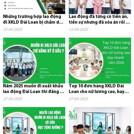
Những trường hợp lao động
Lao động đã từng có tiền án,
đi XKLD Đài Loan bị chấm dứt
tiền sự nhưng đã xóa án rồi có
hợp đồng và phải về nước
đi xuất khẩu lao...
25-04-2025
12-04-2025
Năm 2025 muốn đi xuất khẩu
Top 10 đơn hàng XKLD Đài
lao động Đài Loan thì đăng ký
Loan cho nữ lương cao, bay
ở đâu?
nhanh năm 2025
27-04-2025
27-04-2025