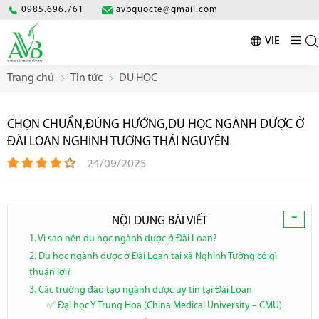
0985.696.761
avbquocte@gmail.com
VIE
Trang chủ
Tin tức
DU HỌC
CHỌN CHUẨN,ĐÚNG HƯỚNG,DU HỌC NGÀNH DƯỢC Ở
ĐÀI LOAN NGHINH TƯỜNG THÁI NGUYÊN
24/09/2025
-
NỘI DUNG BÀI VIẾT
1. Vì sao nên du học ngành dược ở Đài Loan?
2. Du học ngành dược ở Đài Loan tại xã Nghinh Tường có gì
thuận lợi?
3. Các trường đào tạo ngành dược uy tín tại Đài Loan
✅ Đại học Y Trung Hoa (China Medical University – CMU)