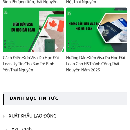
Sinh,Phượng Tiến,Thái Nguyên
Hội,Thái Nguyên
Cách Điền Đơn Visa Du Học Đài
Hướng Dẫn Điền Visa Du Học Đài
Loan Uy Tín Cho Bạn Trẻ Bình
Loan Cho HS Thành Công,Thái
Yên,Thái Nguyên
Nguyên Năm 2025
DANH MỤC TIN TỨC
XUẤT KHẨU LAO ĐỘNG
XKLD 24h