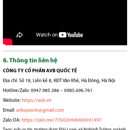
6. Thông tin liên hệ
CÔNG TY CỔ PHẦN AVB QUỐC TẾ
Địa chỉ: Số 18, Liền kề 8, KĐT Văn Khê, Hà Đông, Hà Nội
Hotline/Zalo: 0947.985.386 – 0985.696.761
Website:
https://avb.vn
Email:
avbquocte@gmail.com
Zalo OA:
https://zalo.me/776020496406931497
Tags:
avb uy tín
,
trường dược Đài Loan
,
xã Nghinh Tường
,
ngành