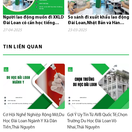
Người lao động muốn đi XKLD
So sánh đi xuất khẩu lao động
Đài Loan có cần học tiếng
Đài Loan,Nhật Bản và Hàn
không?
Quốc
27-04-2025
23-03-2025
TIN LIÊN QUAN
Cơ Hội Nghề Nghiệp Rộng Mở,Du
Gợi Ý Uy Tín Từ AVB Quốc Tế,Chọn
Học Đài Loan Ngành Y Xã Dân
Trường Du Học Đài Loan Võ
Tiến,Thái Nguyên
Nhai,Thái Nguyên