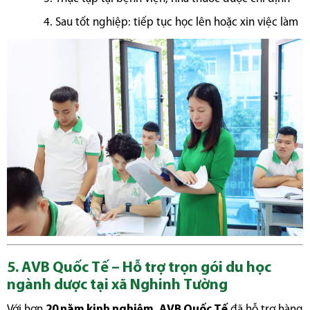
Sau tốt nghiệp: tiếp tục học lên hoặc xin việc làm
5. AVB Quốc Tế – Hỗ trợ trọn gói du học
ngành dược tại xã Nghinh Tường
Với hơn
20 năm kinh nghiệm
,
AVB Quốc Tế
đã hỗ trợ hàng