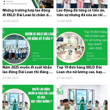
Những trường hợp lao động
Lao động đã từng có tiền án,
đi XKLD Đài Loan bị chấm dứt
tiền sự nhưng đã xóa án rồi có
hợp đồng và phải về nước
đi xuất khẩu lao...
25-04-2025
12-04-2025
Năm 2025 muốn đi xuất khẩu
Top 10 đơn hàng XKLD Đài
lao động Đài Loan thì đăng ký
Loan cho nữ lương cao, bay
ở đâu?
nhanh năm 2025
27-04-2025
27-04-2025