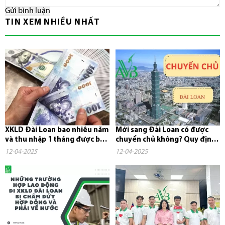
Gửi bình luận
TIN XEM NHIỀU NHẤT
XKLD Đài Loan bao nhiêu năm
Mới sang Đài Loan có được
và thu nhập 1 tháng được bao
chuyển chủ không? Quy định,
nhiêu tiền?
chi phí và những điều cần...
12-04-2025
12-04-2025