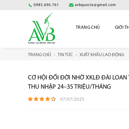
0985.696.761
avbquocte@gmail.com
TRANG CHỦ
GIỚI T
TRANG CHỦ
TIN TỨC
XUẤT KHẨU LAO ĐỘNG
CƠ HỘI ĐỔI ĐỜI NHỜ XKLĐ ĐÀI LOAN T
THU NHẬP 24–35 TRIỆU/THÁNG
07/07/2025