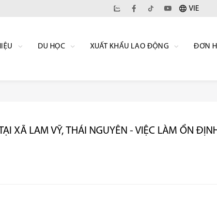
VIE
HIỆU
DU HỌC
XUẤT KHẨU LAO ĐỘNG
ĐƠN 
ẠI XÃ LAM VỸ, THÁI NGUYÊN - VIỆC LÀM ỔN ĐỊNH