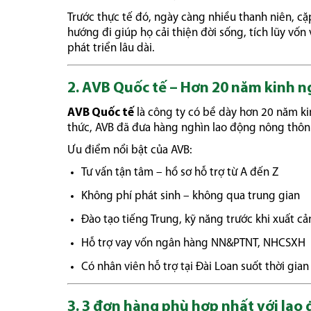
Trước thực tế đó, ngày càng nhiều thanh niên, cặ
hướng đi giúp họ cải thiện đời sống, tích lũy vố
phát triển lâu dài.
2. AVB Quốc tế – Hơn 20 năm kinh 
AVB Quốc tế
là công ty có bề dày hơn 20 năm ki
thức, AVB đã đưa hàng nghìn lao động nông thôn đi
Ưu điểm nổi bật của AVB:
Tư vấn tận tâm – hồ sơ hỗ trợ từ A đến Z
Không phí phát sinh – không qua trung gian
Đào tạo tiếng Trung, kỹ năng trước khi xuất cả
Hỗ trợ vay vốn ngân hàng NN&PTNT, NHCSXH
Có nhân viên hỗ trợ tại Đài Loan suốt thời gian
3. 3 đơn hàng phù hợp nhất với lao