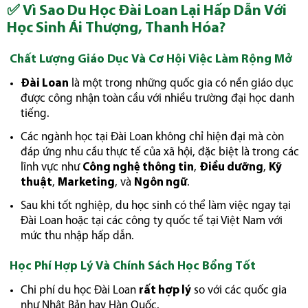
✅
Vì Sao Du Học Đài Loan Lại Hấp Dẫn Với
Học Sinh Ái Thượng, Thanh Hóa?
Chất Lượng Giáo Dục Và Cơ Hội Việc Làm Rộng Mở
Đài Loan
là một trong những quốc gia có nền giáo dục
được công nhận toàn cầu với nhiều trường đại học danh
tiếng.
Các ngành học tại Đài Loan không chỉ hiện đại mà còn
đáp ứng nhu cầu thực tế của xã hội, đặc biệt là trong các
lĩnh vực như
Công nghệ thông tin
,
Điều dưỡng
,
Kỹ
thuật
,
Marketing
, và
Ngôn ngữ
.
Sau khi tốt nghiệp, du học sinh có thể làm việc ngay tại
Đài Loan hoặc tại các công ty quốc tế tại Việt Nam với
mức thu nhập hấp dẫn.
Học Phí Hợp Lý Và Chính Sách Học Bổng Tốt
Chi phí du học Đài Loan
rất hợp lý
so với các quốc gia
như Nhật Bản hay Hàn Quốc.