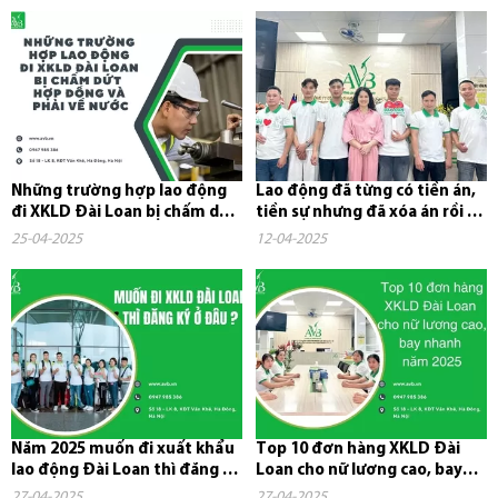
Những trường hợp lao động
Lao động đã từng có tiền án,
đi XKLD Đài Loan bị chấm dứt
tiền sự nhưng đã xóa án rồi có
hợp đồng và phải về nước
đi xuất khẩu lao...
25-04-2025
12-04-2025
Năm 2025 muốn đi xuất khẩu
Top 10 đơn hàng XKLD Đài
lao động Đài Loan thì đăng ký
Loan cho nữ lương cao, bay
ở đâu?
nhanh năm 2025
27-04-2025
27-04-2025