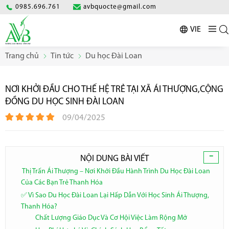
0985.696.761
avbquocte@gmail.com
VIE
Trang chủ
Tin tức
Du học Đài Loan
NƠI KHỞI ĐẦU CHO THẾ HỆ TRẺ TẠI XÃ ÁI THƯỢNG,CỘNG
ĐỒNG DU HỌC SINH ĐÀI LOAN
09/04/2025
-
NỘI DUNG BÀI VIẾT
Thị Trấn Ái Thượng – Nơi Khởi Đầu Hành Trình Du Học Đài Loan
Của Các Bạn Trẻ Thanh Hóa
✅ Vì Sao Du Học Đài Loan Lại Hấp Dẫn Với Học Sinh Ái Thượng,
Thanh Hóa?
Chất Lượng Giáo Dục Và Cơ Hội Việc Làm Rộng Mở