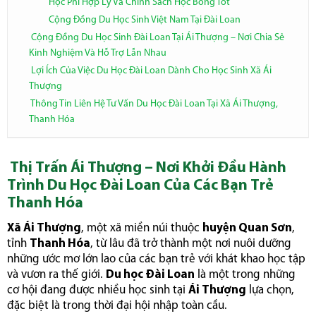
Học Phí Hợp Lý Và Chính Sách Học Bổng Tốt
Cộng Đồng Du Học Sinh Việt Nam Tại Đài Loan
Cộng Đồng Du Học Sinh Đài Loan Tại Ái Thượng – Nơi Chia Sẻ
Kinh Nghiệm Và Hỗ Trợ Lẫn Nhau
Lợi Ích Của Việc Du Học Đài Loan Dành Cho Học Sinh Xã Ái
Thượng
Thông Tin Liên Hệ Tư Vấn Du Học Đài Loan Tại Xã Ái Thượng,
Thanh Hóa
Thị Trấn Ái Thượng – Nơi Khởi Đầu Hành
Trình Du Học Đài Loan Của Các Bạn Trẻ
Thanh Hóa
Xã Ái Thượng
, một xã miền núi thuộc
huyện Quan Sơn
,
tỉnh
Thanh Hóa
, từ lâu đã trở thành một nơi nuôi dưỡng
những ước mơ lớn lao của các bạn trẻ với khát khao học tập
và vươn ra thế giới.
Du học Đài Loan
là một trong những
cơ hội đang được nhiều học sinh tại
Ái Thượng
lựa chọn,
đặc biệt là trong thời đại hội nhập toàn cầu.