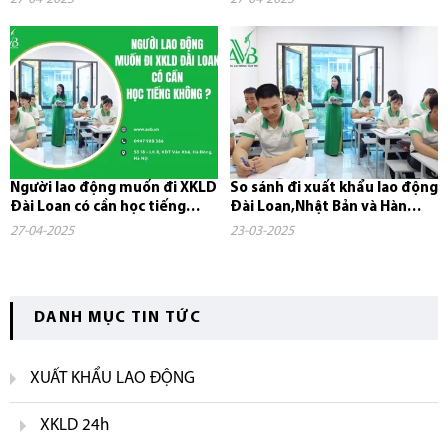
Người lao động muốn đi XKLD
So sánh đi xuất khẩu lao động
Đài Loan có cần học tiếng
Đài Loan,Nhật Bản và Hàn
không?
Quốc
27-04-2025
23-03-2025
DANH MỤC TIN TỨC
XUẤT KHẨU LAO ĐỘNG
XKLD 24h