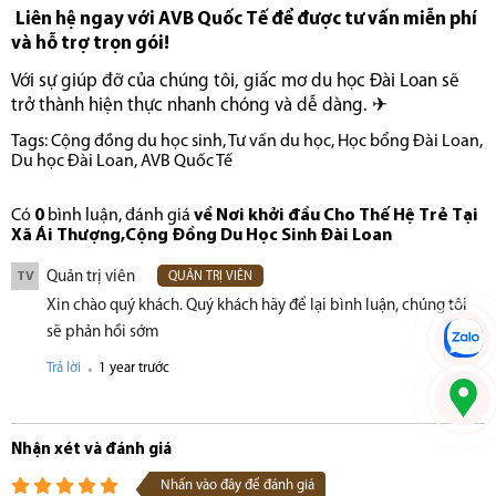
Liên hệ ngay với AVB Quốc Tế để được tư vấn miễn phí
và hỗ trợ trọn gói!
Với sự giúp đỡ của chúng tôi, giấc mơ du học Đài Loan sẽ
trở thành hiện thực nhanh chóng và dễ dàng. ✈️
Tags:
Cộng đồng du học sinh
,
Tư vấn du học
,
Học bổng Đài Loan
,
Du học Đài Loan
,
AVB Quốc Tế
Có
0
bình luận, đánh giá
về Nơi khởi đầu Cho Thế Hệ Trẻ Tại
Xã Ái Thượng,Cộng Đồng Du Học Sinh Đài Loan
Quản trị viên
TV
QUẢN TRỊ VIÊN
Xin chào quý khách. Quý khách hãy để lại bình luận, chúng tôi
sẽ phản hồi sớm
.
Trả lời
1 year trước
Nhận xét và đánh giá
Nhấn vào đây để đánh giá