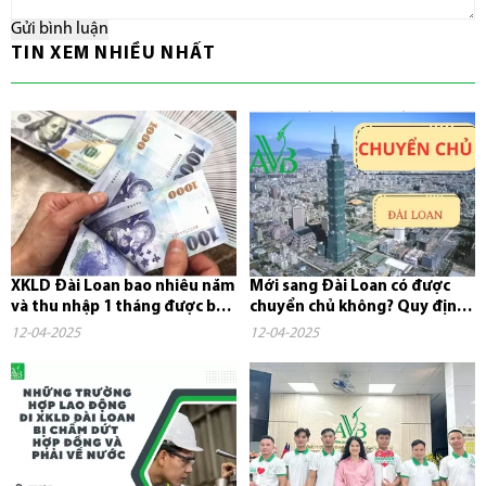
Gửi bình luận
TIN XEM NHIỀU NHẤT
XKLD Đài Loan bao nhiêu năm
Mới sang Đài Loan có được
và thu nhập 1 tháng được bao
chuyển chủ không? Quy định,
nhiêu tiền?
chi phí và những điều cần...
12-04-2025
12-04-2025