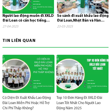
Người lao động muốn đi XKLD
So sánh đi xuất khẩu lao động
Đài Loan có cần học tiếng
Đài Loan,Nhật Bản và Hàn
không?
Quốc
27-04-2025
23-03-2025
TIN LIÊN QUAN
Có Diện Đi Xuất Khẩu Lao Động
Top 10 Đơn Hàng Đi XKLD Đài
Đài Loan Miễn Phí Hoặc Hỗ Trợ
Loan Tốt Nhất Cho Người Lao
Chi Phí Thấp Không?
Động Năm 2025