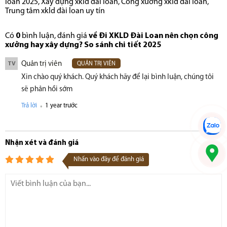
loan 2025
,
Xây dựng xkld đài loan
,
Công xưởng xkld đài loan
,
Trung tâm xkld đài loan uy tín
Có
0
bình luận, đánh giá
về Đi XKLD Đài Loan nên chọn công
xưởng hay xây dựng? So sánh chi tiết 2025
Quản trị viên
TV
QUẢN TRỊ VIÊN
Xin chào quý khách. Quý khách hãy để lại bình luận, chúng tôi
sẽ phản hồi sớm
.
Trả lời
1 year trước
Nhận xét và đánh giá
Nhấn vào đây để đánh giá