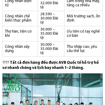
Công nhân điện
Làm trong nhà máy,
32.000 Đài
tử
tăng ca nhiều
tệ
28.590 –
Công nhân chế
Môi trường sạch, ổn
30.000 Đài
biến thực phẩm
định
tệ
30.000 –
Thợ hàn, tiện cơ
Ưu tiên có tay nghề
35.000 Đài
khí
cơ bản
tệ
30.000 –
Công nhân xây
Thu nhập cao, yêu
35.000 Đài
dựng
cầu thể lực
tệ
????
Tất cả đơn hàng đều được AVB Quốc tế hỗ trợ hồ
sơ nhanh chóng và lịch bay nhanh 1–2 tháng.