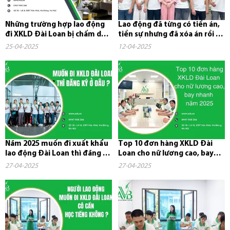
Những trường hợp lao động
Lao động đã từng có tiền án,
đi XKLD Đài Loan bị chấm dứt
tiền sự nhưng đã xóa án rồi có
hợp đồng và phải về nước
đi xuất khẩu lao...
25-04-2025
12-04-2025
Năm 2025 muốn đi xuất khẩu
Top 10 đơn hàng XKLD Đài
lao động Đài Loan thì đăng ký
Loan cho nữ lương cao, bay
ở đâu?
nhanh năm 2025
27-04-2025
27-04-2025