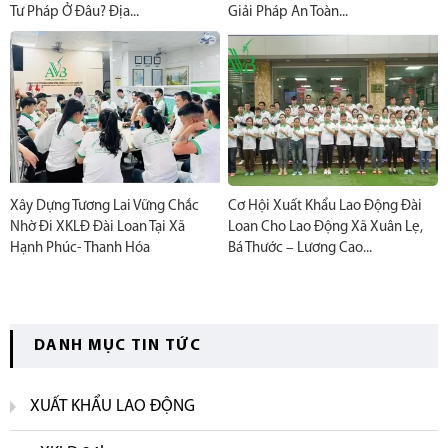
Tư Pháp Ở Đâu? Địa...
Giải Pháp An Toàn...
Xây Dựng Tương Lai Vững Chắc
Cơ Hội Xuất Khẩu Lao Động Đài
Nhờ Đi XKLĐ Đài Loan Tại Xã
Loan Cho Lao Động Xã Xuân Lẹ,
Hạnh Phúc- Thanh Hóa
Bá Thước – Lương Cao...
DANH MỤC TIN TỨC
XUẤT KHẨU LAO ĐỘNG