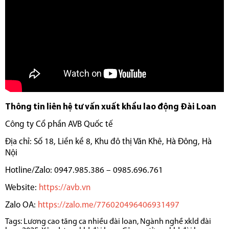
Thông tin liên hệ tư vấn xuất khẩu lao động Đài Loan
Công ty Cổ phần AVB Quốc tế
Địa chỉ: Số 18, Liền kề 8, Khu đô thị Văn Khê, Hà Đông, Hà
Nội
Hotline/Zalo: 0947.985.386 – 0985.696.761
Website:
https://avb.vn
Zalo OA:
https://zalo.me/776020496406931497
Tags:
Lương cao tăng ca nhiều đài loan
,
Ngành nghề xkld đài