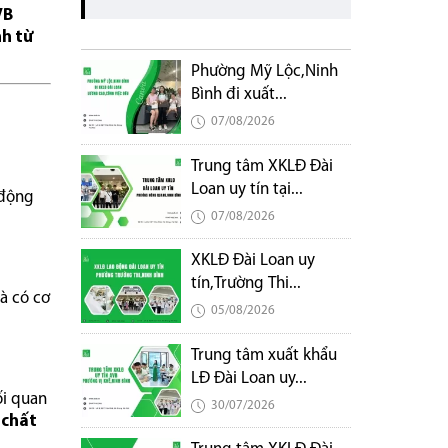
VB
nh từ
Phường Mỹ Lộc,Ninh
Bình đi xuất...
07/08/2026
Trung tâm XKLĐ Đài
Loan uy tín tại...
 động
07/08/2026
XKLĐ Đài Loan uy
tín,Trường Thi...
và có cơ
05/08/2026
Trung tâm xuất khẩu
LĐ Đài Loan uy...
ối quan
30/07/2026
 chất