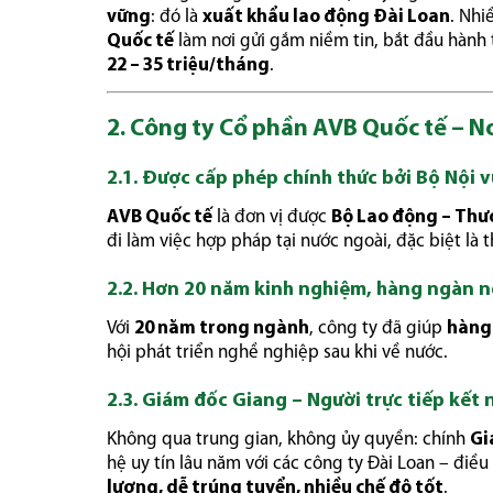
vững
: đó là
xuất khẩu lao động Đài Loan
. Nhi
Quốc tế
làm nơi gửi gắm niềm tin, bắt đầu hành 
22 – 35 triệu/tháng
.
2. Công ty Cổ phần AVB Quốc tế – N
2.1. Được cấp phép chính thức bởi Bộ Nội v
AVB Quốc tế
là đơn vị được
Bộ Lao động – Thươ
đi làm việc hợp pháp tại nước ngoài, đặc biệt là 
2.2. Hơn 20 năm kinh nghiệm, hàng ngàn n
Với
20 năm trong ngành
, công ty đã giúp
hàng
hội phát triển nghề nghiệp sau khi về nước.
2.3. Giám đốc Giang – Người trực tiếp kết 
Không qua trung gian, không ủy quyền: chính
Gi
hệ uy tín lâu năm với các công ty Đài Loan – điều
lượng, dễ trúng tuyển, nhiều chế độ tốt
.