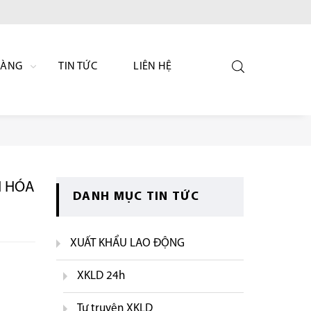
HÀNG
TIN TỨC
LIÊN HỆ
H HÓA
DANH MỤC TIN TỨC
XUẤT KHẨU LAO ĐỘNG
XKLD 24h
Tự truyện XKLD