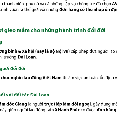
ều thanh niên, phụ nữ và cả những cặp vợ chồng trẻ đã chọn
A
trình vươn ra thế giới với những
đơn hàng có thu nhập ổn đị
ơi gieo mầm cho những hành trình đổi đời
ụ
ng binh & Xã hội (nay là Bộ Nội vụ)
cấp phép đưa người lao
thị trường
Đài Loan
.
gười đổi đời
 chục nghìn lao động Việt Nam
đi làm việc an toàn, ổn định 
nối với đối tác Đài Loan
ám đốc Giang
là người
trực tiếp làm đối ngoại
, gây dựng m
 này giúp người lao động tại
xã Hạnh Phúc
có được
đơn hàng