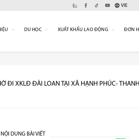
VIE
HIỆU
DU HỌC
XUẤT KHẨU LAO ĐỘNG
ĐƠN 
Ờ ĐI XKLĐ ĐÀI LOAN TẠI XÃ HẠNH PHÚC- THAN
NỘI DUNG BÀI VIẾT