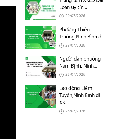
Trung tâm XKLĐ Đài
Loan uy tín...
29/07/2026
Phường Thiên
Trường,Ninh Bình đi...
29/07/2026
Người dân phường
Nam Định, Ninh...
28/07/2026
Lao động Liêm
Tuyền,Ninh Bình đi
XK...
28/07/2026