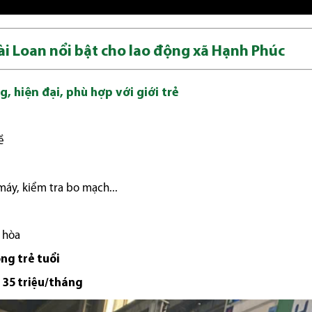
ài Loan nổi bật cho lao động xã Hạnh Phúc
, hiện đại, phù hợp với giới trẻ
ề
 máy, kiểm tra bo mạch...
 hòa
ng trẻ tuổi
g
35 triệu/tháng