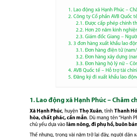
1. Lao động xã Hạnh Phúc – Chă
2. Công ty Cổ phần AVB Quốc t
2.1. Được cấp phép chính th
2.2. Hơn 20 năm kinh nghiệ
2.3. Giám đốc Giang – Người 
3. 3 đơn hàng xuất khẩu lao độ
3.1. Đơn hàng điện tử (nam/
3.2. Đơn hàng xây dựng (na
3.3. Đơn hàng hộ lý nữ – Côn
4. AVB Quốc tế – Hỗ trợ tài chín
5. Đăng ký đi xuất khẩu lao độn
1. Lao động xã Hạnh Phúc – Chăm ch
Xã Hạnh Phúc
, huyện
Thọ Xuân
, tỉnh
Thanh H
hòa, chất phác, cần mẫn
. Dù mang tên “Hạnh Ph
chủ yếu dựa vào
làm nông, đi phụ hồ, buôn bá
Thế nhưng, trong vài năm trở lại đây, người dân