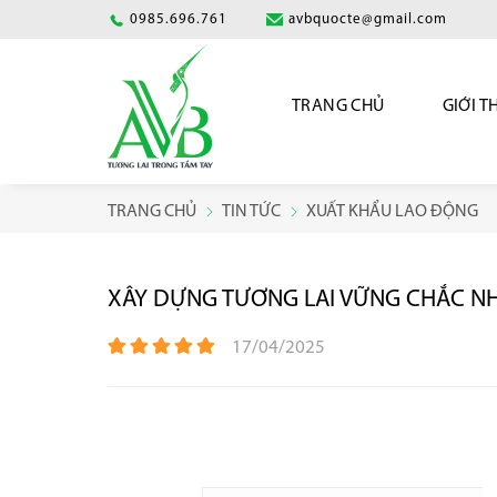
0985.696.761
avbquocte@gmail.com
TRANG CHỦ
GIỚI T
TRANG CHỦ
TIN TỨC
XUẤT KHẨU LAO ĐỘNG
XÂY DỰNG TƯƠNG LAI VỮNG CHẮC NH
17/04/2025