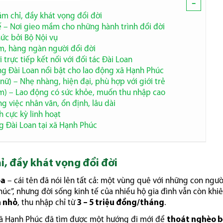
-
m chỉ, đầy khát vọng đổi đời
ế – Nơi gieo mầm cho những hành trình đổi đời
ức bởi Bộ Nội vụ
m, hàng ngàn người đổi đời
trực tiếp kết nối với đối tác Đài Loan
ng Đài Loan nổi bật cho lao động xã Hạnh Phúc
nữ) – Nhẹ nhàng, hiện đại, phù hợp với giới trẻ
m) – Lao động có sức khỏe, muốn thu nhập cao
g việc nhân văn, ổn định, lâu dài
h cực kỳ linh hoạt
g Đài Loan tại xã Hạnh Phúc
ỉ, đầy khát vọng đổi đời
óa
– cái tên đã nói lên tất cả: một vùng quê với những con ngư
úc”, nhưng đời sống kinh tế của nhiều hộ gia đình vẫn còn khi
n nhỏ
, thu nhập chỉ từ
3 – 5 triệu đồng/tháng
.
 xã Hạnh Phúc đã tìm được một hướng đi mới để
thoát nghèo 