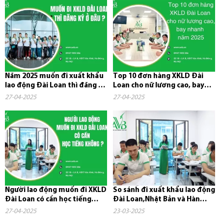
Năm 2025 muốn đi xuất khẩu
Top 10 đơn hàng XKLD Đài
lao động Đài Loan thì đăng ký
Loan cho nữ lương cao, bay
ở đâu?
nhanh năm 2025
27-04-2025
27-04-2025
Người lao động muốn đi XKLD
So sánh đi xuất khẩu lao động
Đài Loan có cần học tiếng
Đài Loan,Nhật Bản và Hàn
không?
Quốc
27-04-2025
23-03-2025