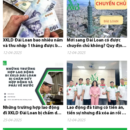
XKLD Đài Loan bao nhiêu năm
Mới sang Đài Loan có được
và thu nhập 1 tháng được bao
chuyển chủ không? Quy định,
nhiêu tiền?
chi phí và những điều cần...
12-04-2025
12-04-2025
Những trường hợp lao động
Lao động đã từng có tiền án,
đi XKLD Đài Loan bị chấm dứt
tiền sự nhưng đã xóa án rồi có
hợp đồng và phải về nước
đi xuất khẩu lao...
25-04-2025
12-04-2025