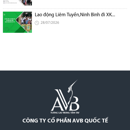
Lao động Liêm Tuyền,Ninh Bình đi XK...
28/07/2026
CÔNG TY CỔ PHẦN AVB QUỐC TẾ