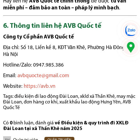
Hãy liên hệ
AVB Quốc tế chính thống
để được
tư vấn
miễn phí – đảm bảo an toàn – pháp lý minh bạch
.
6. Thông tin liên hệ AVB Quốc tế
Công ty Cổ phần AVB Quốc tế
Địa chỉ: Số 18, Liền kề 8, KĐT Văn Khê, Phường Hà Đông, TP
Hà Nội
Hotline/Zalo: 0947.985.386
Email:
avbquocte@gmail.com
Website:
https://avb.vn
Tags:
điều kiện đi lao động Đài Loan
,
xkld xã Thần Khê
,
may mặc
Đài Loan
,
đơn hàng cơ khí
,
xuất khẩu lao động Hưng Yên
,
AVB
Quốc Tế
Có
0
bình luận, đánh giá
về Điều kiện & quy trình đi XKLĐ
Đài Loan tại xã Thần Khê năm 2025