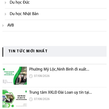
Du học Đức
Du học Nhật Bản
AVB
TIN TỨC MỚI NHẤT
Phường Mỹ Lộc,Ninh Bình đi xuất...
07/08/2026
Trung tâm XKLĐ Đài Loan uy tín tại...
07/08/2026