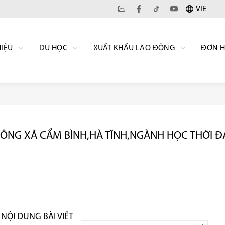
VIE
HIỆU
DU HỌC
XUẤT KHẨU LAO ĐỘNG
ĐƠN 
ÔNG XÃ CẨM BÌNH,HÀ TĨNH,NGÀNH HỌC THỜI ĐẠ
NỘI DUNG BÀI VIẾT