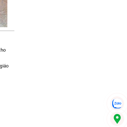
cho
giáo