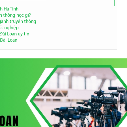
-
nh Hà Tĩnh
n thông học gì?
ngành truyền thông
tốt nghiệp
Đài Loan uy tín
 Đài Loan