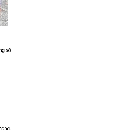
ông số
thông.