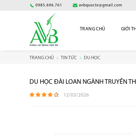
0985.696.761
avbquocte@gmail.com
TRANG CHỦ
GIỚI T
TRANG CHỦ
TIN TỨC
DU HỌC
DU HỌC ĐÀI LOAN NGÀNH TRUYỀN TH
12/03/2026