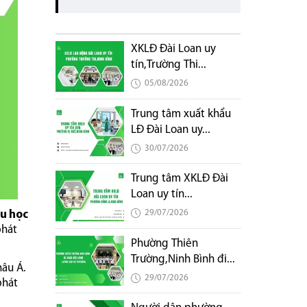
XKLĐ Đài Loan uy
tín,Trường Thi...
05/08/2026
Trung tâm xuất khẩu
LĐ Đài Loan uy...
30/07/2026
Trung tâm XKLĐ Đài
Loan uy tín...
29/07/2026
u học
phát
Phường Thiên
Trường,Ninh Bình đi...
hâu Á.
29/07/2026
phát