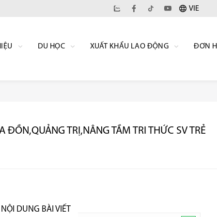
VIE
HIỆU
DU HỌC
XUẤT KHẨU LAO ĐỘNG
ĐƠN 
 ĐỒN,QUẢNG TRỊ,NÂNG TẦM TRI THỨC SV TRẺ
NỘI DUNG BÀI VIẾT