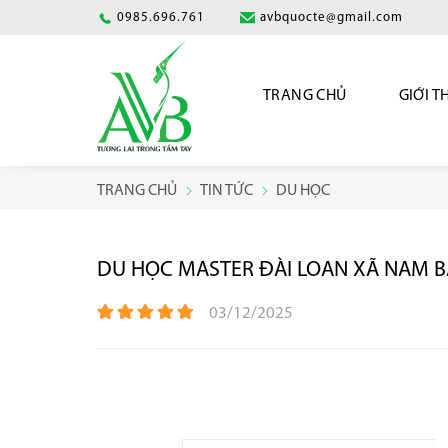
0985.696.761
avbquocte@gmail.com
TRANG CHỦ
GIỚI T
TRANG CHỦ
TIN TỨC
DU HỌC
DU HỌC MASTER ĐÀI LOAN XÃ NAM BA
03/12/2025