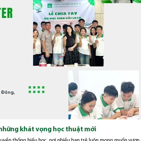
 những khát vọng học thuật mới
truyền thống hiếu học, nơi nhiều bạn trẻ luôn mong muốn vươn 