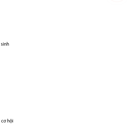
 sinh
 cơ hội