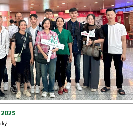
n 2025
 ký