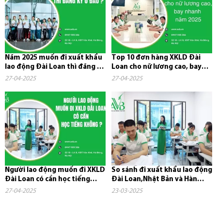
Năm 2025 muốn đi xuất khẩu
Top 10 đơn hàng XKLD Đài
lao động Đài Loan thì đăng ký
Loan cho nữ lương cao, bay
ở đâu?
nhanh năm 2025
27-04-2025
27-04-2025
Người lao động muốn đi XKLD
So sánh đi xuất khẩu lao động
Đài Loan có cần học tiếng
Đài Loan,Nhật Bản và Hàn
không?
Quốc
27-04-2025
23-03-2025