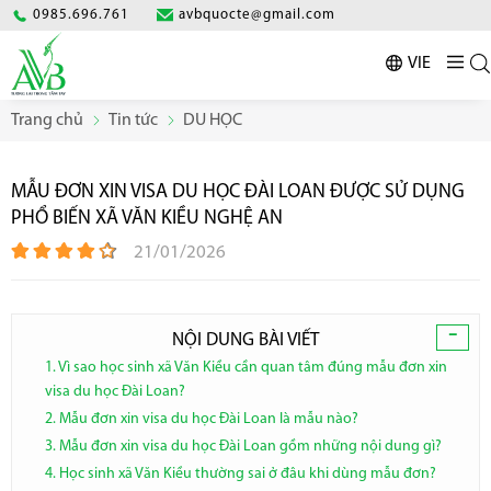
0985.696.761
avbquocte@gmail.com
VIE
Trang chủ
Tin tức
DU HỌC
MẪU ĐƠN XIN VISA DU HỌC ĐÀI LOAN ĐƯỢC SỬ DỤNG
PHỔ BIẾN XÃ VĂN KIỀU NGHỆ AN
21/01/2026
-
NỘI DUNG BÀI VIẾT
1. Vì sao học sinh xã Văn Kiều cần quan tâm đúng mẫu đơn xin
visa du học Đài Loan?
2. Mẫu đơn xin visa du học Đài Loan là mẫu nào?
3. Mẫu đơn xin visa du học Đài Loan gồm những nội dung gì?
4. Học sinh xã Văn Kiều thường sai ở đâu khi dùng mẫu đơn?