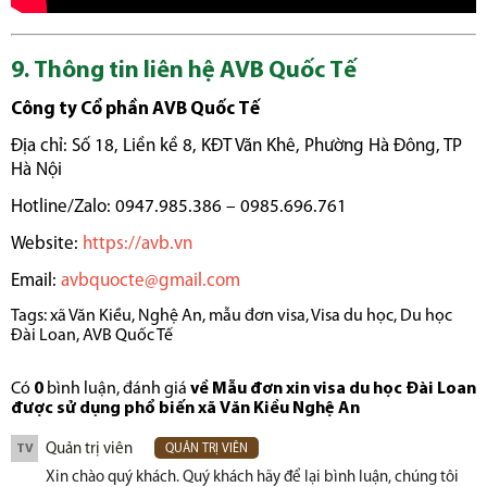
9. Thông tin liên hệ AVB Quốc Tế
Công ty Cổ phần AVB Quốc Tế
Địa chỉ: Số 18, Liền kề 8, KĐT Văn Khê, Phường Hà Đông, TP
Hà Nội
Hotline/Zalo: 0947.985.386 – 0985.696.761
Website:
https://avb.vn
Email:
avbquocte@gmail.com
Tags:
xã Văn Kiều
,
Nghệ An
,
mẫu đơn visa
,
Visa du học
,
Du học
Đài Loan
,
AVB Quốc Tế
Có
0
bình luận, đánh giá
về Mẫu đơn xin visa du học Đài Loan
được sử dụng phổ biến xã Văn Kiều Nghệ An
Quản trị viên
TV
QUẢN TRỊ VIÊN
Xin chào quý khách. Quý khách hãy để lại bình luận, chúng tôi