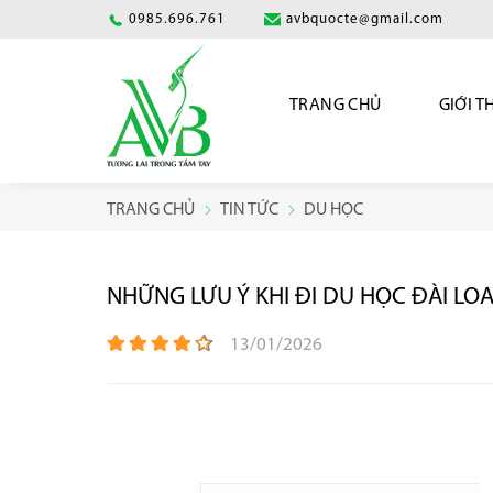
0985.696.761
avbquocte@gmail.com
TRANG CHỦ
GIỚI T
TRANG CHỦ
TIN TỨC
DU HỌC
NHỮNG LƯU Ý KHI ĐI DU HỌC ĐÀI LO
13/01/2026