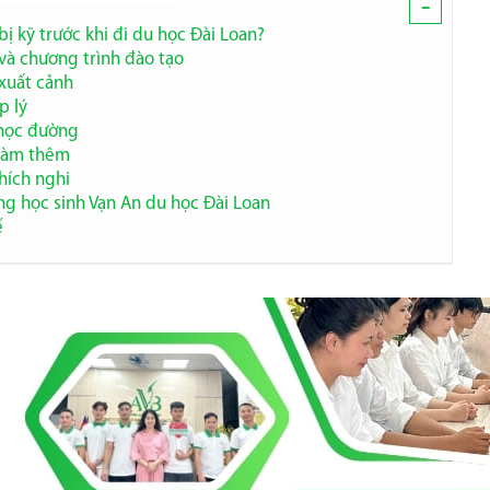
-
bị kỹ trước khi đi du học Đài Loan?
 và chương trình đào tạo
 xuất cảnh
p lý
t học đường
à làm thêm
thích nghi
g học sinh Vạn An du học Đài Loan
ế