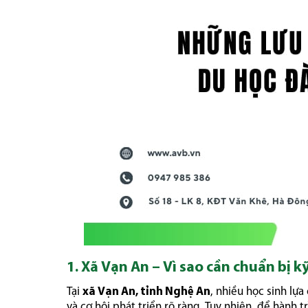
1. Xã Vạn An – Vì sao cần chuẩn bị k
Tại
xã Vạn An, tỉnh Nghệ An
, nhiều học sinh lự
và cơ hội phát triển rõ ràng. Tuy nhiên, để hành 