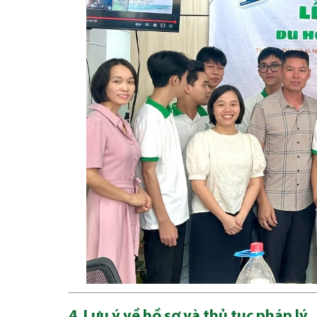
4. Lưu ý về hồ sơ và thủ tục pháp lý