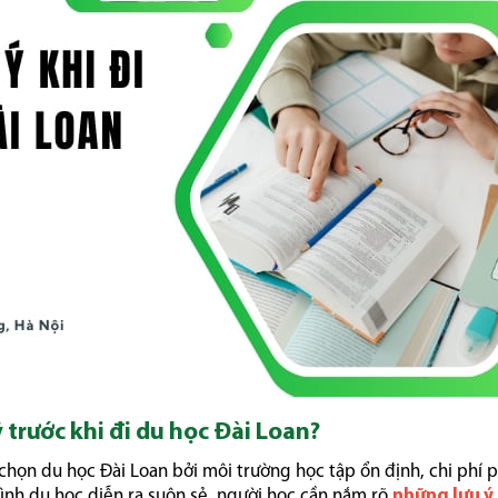
ỹ trước khi đi du học Đài Loan?
a chọn du học Đài Loan bởi môi trường học tập ổn định, chi phí 
trình du học diễn ra suôn sẻ, người học cần nắm rõ
những lưu ý 