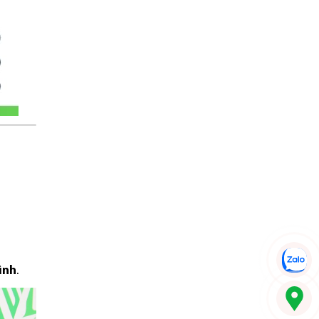
ình
.