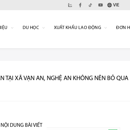
VIE
HIỆU
DU HỌC
XUẤT KHẨU LAO ĐỘNG
ĐƠN 
AN TẠI XÃ VẠN AN, NGHỆ AN KHÔNG NÊN BỎ QUA
NỘI DUNG BÀI VIẾT