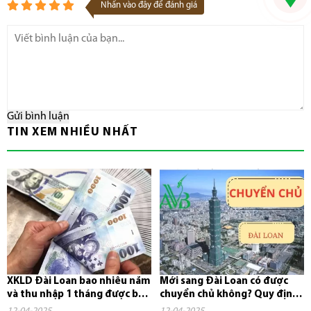
Nhấn vào đây để đánh giá
Gửi bình luận
TIN XEM NHIỀU NHẤT
XKLD Đài Loan bao nhiêu năm
Mới sang Đài Loan có được
và thu nhập 1 tháng được bao
chuyển chủ không? Quy định,
nhiêu tiền?
chi phí và những điều cần...