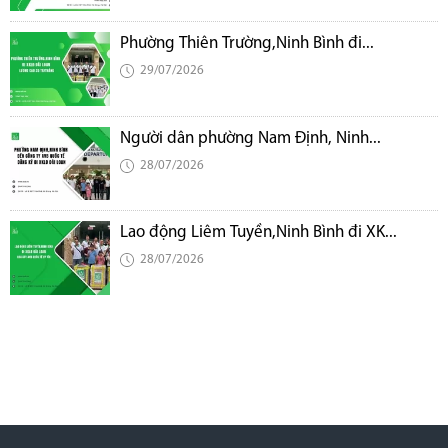
Phường Thiên Trường,Ninh Bình đi...
29/07/2026
Người dân phường Nam Định, Ninh...
28/07/2026
Lao động Liêm Tuyền,Ninh Bình đi XK...
28/07/2026