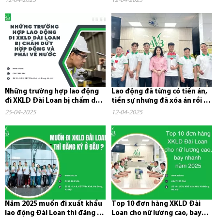
12-04-2025
12-04-2025
Những trường hợp lao động
Lao động đã từng có tiền án,
đi XKLD Đài Loan bị chấm dứt
tiền sự nhưng đã xóa án rồi có
hợp đồng và phải về nước
đi xuất khẩu lao...
25-04-2025
12-04-2025
Năm 2025 muốn đi xuất khẩu
Top 10 đơn hàng XKLD Đài
lao động Đài Loan thì đăng ký
Loan cho nữ lương cao, bay