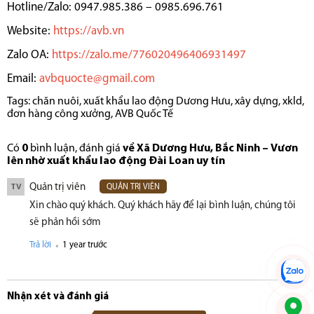
Hotline/Zalo: 0947.985.386 – 0985.696.761
Website:
https://avb.vn
Zalo OA:
https://zalo.me/776020496406931497
Email:
avbquocte@gmail.com
Tags:
chăn nuôi
,
xuất khẩu lao động Dương Hưu
,
xây dựng
,
xkld
,
đơn hàng công xưởng
,
AVB Quốc Tế
Có
0
bình luận, đánh giá
về Xã Dương Hưu, Bắc Ninh – Vươn
lên nhờ xuất khẩu lao động Đài Loan uy tín
Quản trị viên
TV
QUẢN TRỊ VIÊN
Xin chào quý khách. Quý khách hãy để lại bình luận, chúng tôi
sẽ phản hồi sớm
.
Trả lời
1 year trước
Nhận xét và đánh giá