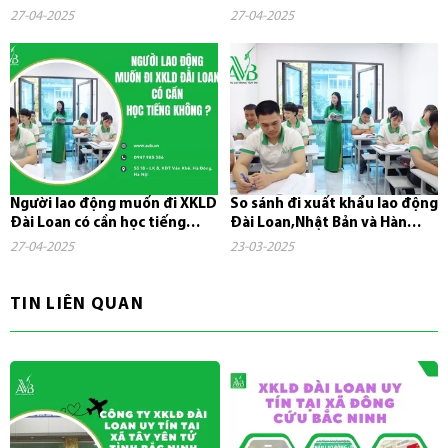
ở đâu?
nhanh năm 2025
27-04-2025
27-04-2025
Người lao động muốn đi XKLD
So sánh đi xuất khẩu lao động
Đài Loan có cần học tiếng
Đài Loan,Nhật Bản và Hàn
không?
Quốc
27-04-2025
23-03-2025
TIN LIÊN QUAN