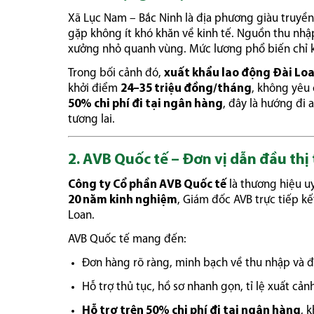
Xã Lục Nam – Bắc Ninh là địa phương giàu truyề
gặp không ít khó khăn về kinh tế. Nguồn thu nhập
xưởng nhỏ quanh vùng. Mức lương phổ biến chỉ kh
Trong bối cảnh đó,
xuất khẩu lao động Đài Lo
khởi điểm
24–35 triệu đồng/tháng
, không yêu 
50% chi phí đi tại ngân hàng
, đây là hướng đi 
tương lai.
2. AVB Quốc tế – Đơn vị dẫn đầu th
Công ty Cổ phần AVB Quốc tế
là thương hiệu u
20 năm kinh nghiệm
, Giám đốc AVB trực tiếp kế
Loan.
AVB Quốc tế mang đến:
Đơn hàng rõ ràng, minh bạch về thu nhập và đ
Hỗ trợ thủ tục, hồ sơ nhanh gọn, tỉ lệ xuất cản
Hỗ trợ trên 50% chi phí đi tại ngân hàng
, 