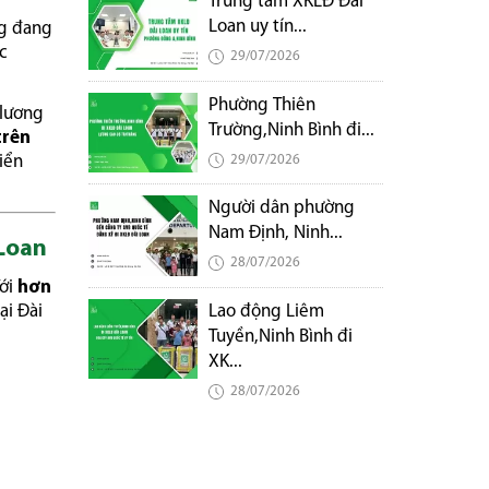
Trung tâm XKLĐ Đài
Loan uy tín...
ng đang
c
29/07/2026
Phường Thiên
 lương
Trường,Ninh Bình đi...
trên
29/07/2026
iển
Người dân phường
Nam Định, Ninh...
 Loan
28/07/2026
Với
hơn
Lao động Liêm
ại Đài
Tuyền,Ninh Bình đi
XK...
28/07/2026