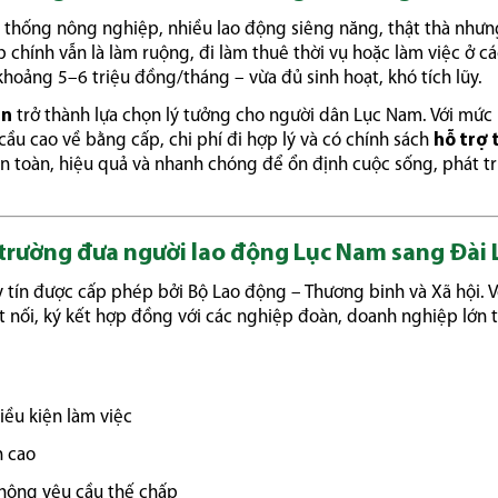
n thống nông nghiệp, nhiều lao động siêng năng, thật thà như
 chính vẫn là làm ruộng, đi làm thuê thời vụ hoặc làm việc ở cá
oảng 5–6 triệu đồng/tháng – vừa đủ sinh hoạt, khó tích lũy.
an
trở thành lựa chọn lý tưởng cho người dân Lục Nam. Với mức
cầu cao về bằng cấp, chi phí đi hợp lý và có chính sách
hỗ trợ 
an toàn, hiệu quả và nhanh chóng để ổn định cuộc sống, phát tr
ị trường đưa người lao động Lục Nam sang Đài
y tín được cấp phép bởi Bộ Lao động – Thương binh và Xã hội. 
t nối, ký kết hợp đồng với các nghiệp đoàn, doanh nghiệp lớn t
iều kiện làm việc
h cao
không yêu cầu thế chấp