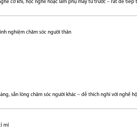
ghề cơ khí, học nghề hoặc làm phụ máy từ trước – rất dễ tiếp 
 kinh nghiệm chăm sóc người thân
ng, sẵn lòng chăm sóc người khác – dễ thích nghi với nghề hộ 
tỉ mỉ