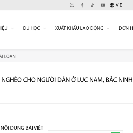
VIE
HIỆU
DU HỌC
XUẤT KHẨU LAO ĐỘNG
ĐƠN 
ÀI LOAN
 NGHÈO CHO NGƯỜI DÂN Ở LỤC NAM, BẮC NINH
NỘI DUNG BÀI VIẾT