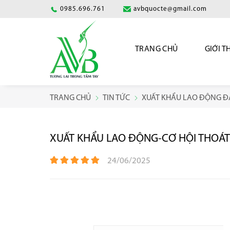
0985.696.761
avbquocte@gmail.com
TRANG CHỦ
GIỚI T
TRANG CHỦ
TIN TỨC
XUẤT KHẨU LAO ĐỘNG Đ
XUẤT KHẨU LAO ĐỘNG-CƠ HỘI THOÁT
24/06/2025