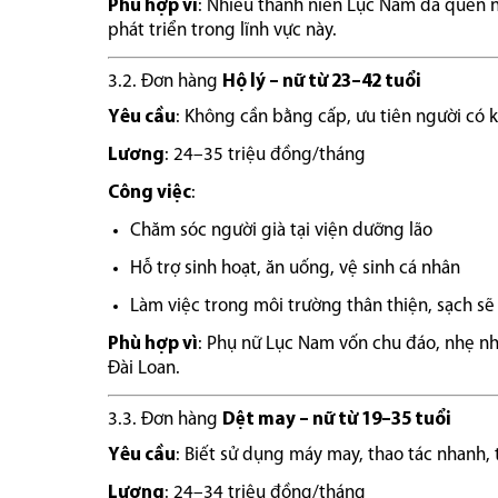
Phù hợp vì
: Nhiều thanh niên Lục Nam đã quen n
phát triển trong lĩnh vực này.
3.2. Đơn hàng
Hộ lý – nữ từ 23–42 tuổi
Yêu cầu
: Không cần bằng cấp, ưu tiên người có
Lương
: 24–35 triệu đồng/tháng
Công việc
:
Chăm sóc người già tại viện dưỡng lão
Hỗ trợ sinh hoạt, ăn uống, vệ sinh cá nhân
Làm việc trong môi trường thân thiện, sạch sẽ
Phù hợp vì
: Phụ nữ Lục Nam vốn chu đáo, nhẹ nhà
Đài Loan.
3.3. Đơn hàng
Dệt may – nữ từ 19–35 tuổi
Yêu cầu
: Biết sử dụng máy may, thao tác nhanh, 
Lương
: 24–34 triệu đồng/tháng