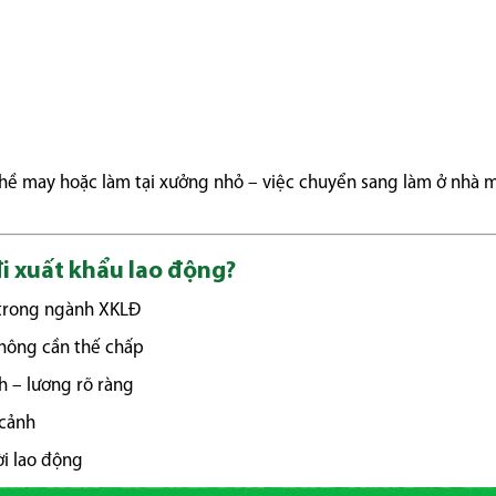
ghề may hoặc làm tại xưởng nhỏ – việc chuyển sang làm ở nhà 
đi xuất khẩu lao động?
trong ngành XKLĐ
không cần thế chấp
h – lương rõ ràng
 cảnh
ời lao động