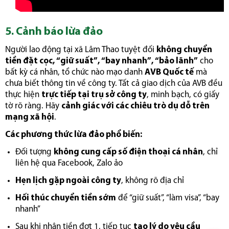
5. Cảnh báo lừa đảo
Người lao động tại xã Lâm Thao tuyệt đối
không chuyển
tiền đặt cọc, “giữ suất”, “bay nhanh”, “bảo lãnh”
cho
bất kỳ cá nhân, tổ chức nào mạo danh
AVB Quốc tế
mà
chưa biết thông tin về công ty. Tất cả giao dịch của AVB đều
thực hiện
trực tiếp tại trụ sở công ty
, minh bạch, có giấy
tờ rõ ràng. Hãy
cảnh giác với các chiêu trò dụ dỗ trên
mạng xã hội
.
Các phương thức lừa đảo phổ biến:
Đối tượng
không cung cấp số điện thoại cá nhân
, chỉ
liên hệ qua Facebook, Zalo ảo
Hẹn lịch gặp ngoài công ty
, không rõ địa chỉ
Hối thúc chuyển tiền sớm
để “giữ suất”, “làm visa”, “bay
nhanh”
Sau khi nhận tiền đợt 1, tiếp tục
tạo lý do yêu cầu