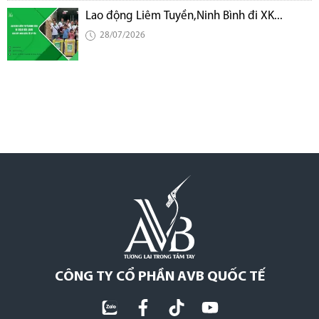
Lao động Liêm Tuyền,Ninh Bình đi XK...
28/07/2026
CÔNG TY CỔ PHẦN AVB QUỐC TẾ