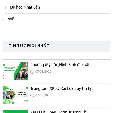
Du học Nhật Bản
AVB
TIN TỨC MỚI NHẤT
Phường Mỹ Lộc,Ninh Bình đi xuất...
07/08/2026
Trung tâm XKLĐ Đài Loan uy tín tại...
07/08/2026
XKLĐ Đài Loan uy tín,Trường Thi...