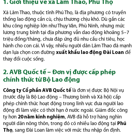
1. Giới thiệu về xã Lâm Thao, Phú Thọ
Xã Lâm Thao, thuộc tỉnh Phú Thọ, là địa phương có truyền
thống lao động cần cù, chịu thương chịu khó. Dù gần các
khu công nghiệp lớn như Thụy Vân, Phù Ninh, nhưng mức
lương trung bình tại địa phương vẫn dao động khoảng 5–7
triệu đồng/tháng, chưa đáp ứng đủ nhu cầu chi tiêu, học
hành cho con cái. Vì vậy, nhiều người dân Lâm Thao đã mạnh
dạn lựa chọn con đường
xuất khẩu lao động Đài Loan
để
thay đổi cuộc sống.
2. AVB Quốc tế – Đơn vị được cấp phép
chính thức từ Bộ Lao động
Công ty Cổ phần AVB Quốc tế
là đơn vị được Bộ Nội vụ
(trước đây là Bộ Lao động – Thương binh và Xã hội) cấp
phép chính thức hoạt động trong lĩnh vực đưa người lao
động đi làm việc có thời hạn ở nước ngoài. Giám đốc công
ty hơn
20 năm kinh nghiệm
, AVB đã hỗ trợ hàng nghìn
người dân nông thôn, trong đó có nhiều lao động tại
Phú
Thọ
, sang Đài Loan làm việc với mức thu nhập ổn định.