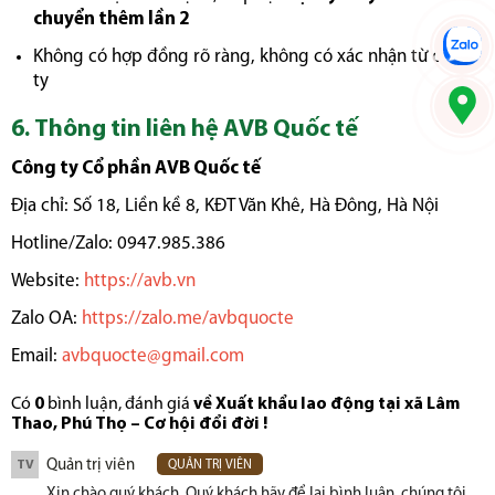
chuyển thêm lần 2
Không có hợp đồng rõ ràng, không có xác nhận từ công
ty
6. Thông tin liên hệ AVB Quốc tế
Công ty Cổ phần AVB Quốc tế
Địa chỉ: Số 18, Liền kề 8, KĐT Văn Khê, Hà Đông, Hà Nội
Hotline/Zalo: 0947.985.386
Website:
https://avb.vn
Zalo OA:
https://zalo.me/avbquocte
Email:
avbquocte@gmail.com
Có
0
bình luận, đánh giá
về Xuất khẩu lao động tại xã Lâm
Thao, Phú Thọ – Cơ hội đổi đời !
Quản trị viên
TV
QUẢN TRỊ VIÊN
Xin chào quý khách. Quý khách hãy để lại bình luận, chúng tôi