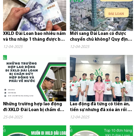
XKLD Đài Loan bao nhiêu năm
Mới sang Đài Loan có được
và thu nhập 1 tháng được bao
chuyển chủ không? Quy định,
nhiêu tiền?
chi phí và những điều cần...
12-04-2025
12-04-2025
Những trường hợp lao động
Lao động đã từng có tiền án,
đi XKLD Đài Loan bị chấm dứt
tiền sự nhưng đã xóa án rồi có
hợp đồng và phải về nước
đi xuất khẩu lao...
25-04-2025
12-04-2025