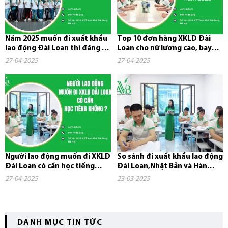
Năm 2025 muốn đi xuất khẩu
Top 10 đơn hàng XKLD Đài
lao động Đài Loan thì đăng ký
Loan cho nữ lương cao, bay
ở đâu?
nhanh năm 2025
27-04-2025
27-04-2025
Người lao động muốn đi XKLD
So sánh đi xuất khẩu lao động
Đài Loan có cần học tiếng
Đài Loan,Nhật Bản và Hàn
không?
Quốc
27-04-2025
23-03-2025
DANH MỤC TIN TỨC