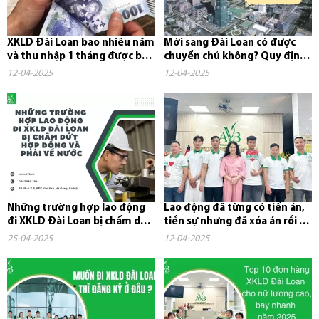
XKLD Đài Loan bao nhiêu năm
Mới sang Đài Loan có được
và thu nhập 1 tháng được bao
chuyển chủ không? Quy định,
nhiêu tiền?
chi phí và những điều cần...
12-04-2025
12-04-2025
Những trường hợp lao động
Lao động đã từng có tiền án,
đi XKLD Đài Loan bị chấm dứt
tiền sự nhưng đã xóa án rồi có
hợp đồng và phải về nước
đi xuất khẩu lao...
25-04-2025
12-04-2025